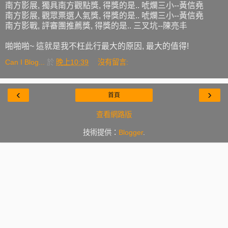
南方影展, 獨具南方觀點獎, 得獎的是.. 唬爛三小--黃信堯
南方影展, 觀眾票選人氣獎, 得獎的是.. 唬爛三小--黃信堯
南方影戰, 評審團推薦獎, 得獎的是.. 三叉坑--陳亮丰
啪啪啪~ 這就是我不枉此行最大的原因, 最大的值得!
Can I Blog...
於
晚上10:39
沒有留言:
‹
›
首頁
查看網路版
技術提供：
Blogger
.