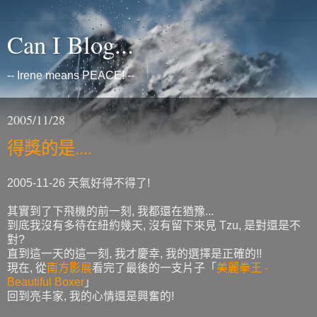
Can I Blog...
-- Irene means PEACE! --
2005/11/28
得獎的是....
2005-11-26 天氣好得不得了!
其實到了下飛機的前一刻, 我都還在猶豫...
到底我沒有多待在紐約幾天, 沒有留下來見 Tzu, 是對還是不
對?
直到這一天的這一刻, 我才慶幸, 我的選擇是正確的!!
現在, 從
南方影展
看完了最後的一支片子「
美麗拳王 -
Beautiful Boxer
」
回到亮丰家, 我的心情還是興奮的!