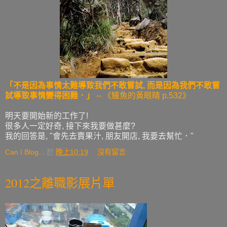
「不是因為事情太難導致我們不敢嘗試, 而是因為我們不敢嘗
試導致事情變得困難．」
-- 《鱷魚的黃眼睛 p.532》
明天要開始新的工作了!
很多人一定好奇, 接下來我要做甚麼?
我的回答是, "會先去賣果汁, 朋友開店, 我要去幫忙．"
Can I Blog...
於
晚上10:19
沒有留言:
2012之離職影展片單