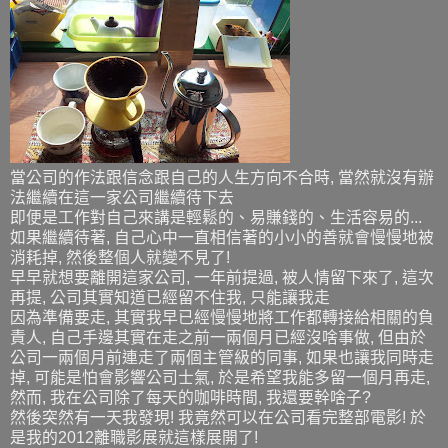
當公司的作法跟信念跟自己的人生方向不合時, 當然就沒有辦
法繼續在這一家公司繼續待下去
即便是工作對自己來講是輕鬆的、易賺錢的、生活容易的...
如果繼續待著, 自己心中一直相信著的小小的善就會慢慢地被
消耗掉, 然後整個人就變不見了!
早早就想要離開這家公司, 一年前提過, 被人情留下來了, 這次
再提, 公司其實知道已經留不住我, 只能讓我走
因為準備要走, 其實我早已經慢慢地將工作都轉接給相關的負
責人, 自己手邊其實在走之前一兩個月已經沒啥事做, 但由於
公司一兩個月前連走了兩個主管級的同事, 如果也讓我同時走
掉, 可能是怕會影響公司士氣, 於是希望我能多留一個月再走,
然而, 我在公司除了每天的咖啡時間, 我還要幹啥子?
然後突然有一天我發現! 我竟然可以在公司看完整部電影! 於
是我的2012離職影展就這樣展開了!