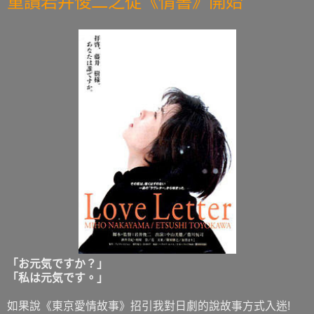
重讀岩井俊二之從《情書》開始
「お元気ですか？」
「私は元気です。」
如果說《東京愛情故事》招引我對日劇的說故事方式入迷!