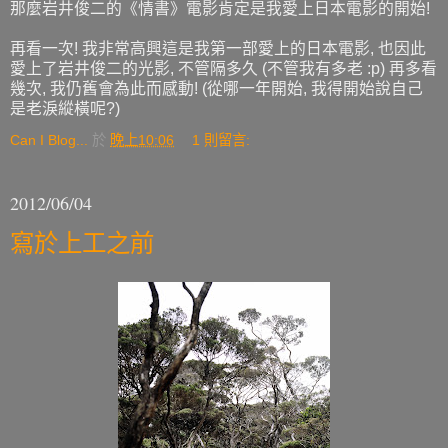
那麼岩井俊二的《情書》電影肯定是我愛上日本電影的開始!
再看一次! 我非常高興這是我第一部愛上的日本電影, 也因此
愛上了岩井俊二的光影, 不管隔多久 (不管我有多老 :p) 再多看
幾次, 我仍舊會為此而感動! (從哪一年開始, 我得開始說自己
是老淚縱橫呢?)
Can I Blog...
於
晚上10:06
1 則留言:
2012/06/04
寫於上工之前