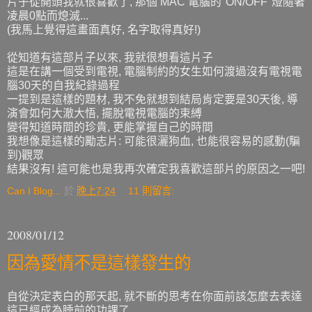
片子從開頭我就很喜歡了, 那個 MAC 電腦的"ON/OFF"燈隨著
凌晨0點而熄滅...
(我馬上覺得這畫面真好, 名字取得真好!)
從知道有這部片子以來, 我就很想看這片子
這是在講一個受到電視, 電腦制約的女生如何渡過沒有電視電
腦30天的自我紀錄過程
一提到是這樣的題材, 我不免就想到結局肯定要是30天後, 導
演會如何大澈大悟, 擺脫電視電腦的束縛
變得知道時間的珍貴, 更能掌握自己的時間
我想像是這樣的勵志片: 可能很灑狗血, 也能很容易的感動(騙
到)觀眾
結果沒有! 這可能也是我再次確定我喜歡這部片的原因之一吧!
Can I Blog...
於
晚上7:24
11 則留言:
2008/01/12
因為愛情不是這樣發生的
自從決定表白的那天起, 就不斷的思考在你面前該怎麼去表達
這已經成為睡前的功課了