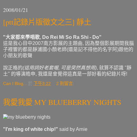
2008/01/21
[ptt記錄片版徵文之三] 靜土
"大家都來學唱歌, Do Rei Mi So Ra Shi - Do"
這是我心目中2007南方影展的主題曲, 因為整個影展期間我腦
子裡響的都是靜浦國小顏老師(還是記不得他的名字阿)跟他的
小朋友的歌聲
說正格的
(這用詞好老套喔, 可是突然真想用)
, 就算不認識 "靜
土" 的導演皓申, 我還是會覺得這真是一部好看的紀錄片呀!
Can I Blog...
於
下午3:22
2 則留言:
我愛我愛 MY BLUEBERRY NIGHTS
"I'm king of white chip!"
said by Arnie