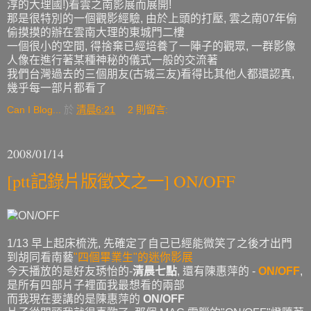
淳的大理國!)看雲之南影展而展開!
那是很特別的一個觀影經驗, 由於上頭的打壓, 雲之南07年偷
偷摸摸的辦在雲南大理的東城門二樓
一個很小的空間, 得捨棄已經培養了一陣子的觀眾, 一群影像
人像在進行著某種神秘的儀式一般的交流著
我們台灣過去的三個朋友(古城三友)看得比其他人都還認真,
幾乎每一部片都看了
Can I Blog...
於
清晨6:21
2 則留言:
2008/01/14
[ptt記錄片版徵文之一] ON/OFF
1/13 早上起床梳洗, 先確定了自己已經能微笑了之後才出門
到胡同看南藝
"四個畢業生"的迷你影展
今天播放的是好友琇怡的-
清晨七點
, 還有陳惠萍的 -
ON/OFF
,
是所有四部片子裡面我最想看的兩部
而我現在要講的是陳惠萍的
ON/OFF