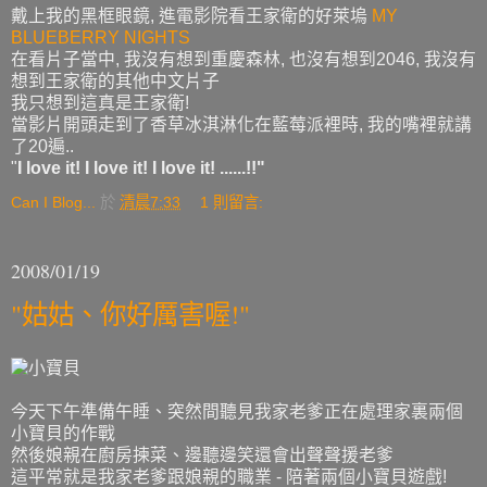
戴上我的黑框眼鏡, 進電影院看王家衛的好萊塢
MY
BLUEBERRY NIGHTS
在看片子當中, 我沒有想到重慶森林, 也沒有想到2046, 我沒有
想到王家衛的其他中文片子
我只想到這真是王家衛!
當影片開頭走到了香草冰淇淋化在藍莓派裡時, 我的嘴裡就講
了20遍..
"
I love it! I love it! I love it! ......!!"
Can I Blog...
於
清晨7:33
1 則留言:
2008/01/19
"姑姑、你好厲害喔!"
今天下午準備午睡、突然間聽見我家老爹正在處理家裏兩個
小寶貝的作戰
然後娘親在廚房揀菜、邊聽邊笑還會出聲聲援老爹
這平常就是我家老爹跟娘親的職業 - 陪著兩個小寶貝遊戲!