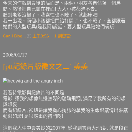
今天的作戰到最後的局面是、兩個小朋友各自佔領一個房
間、然後把自己鎖在裡面! 大人小孩都進不去..
聽到老爹沒轍了、我索性也不睡了、就起床吧!
我一出現、兩個小孩都把門給打開了、也不戰了、全都跟著
她們的大型玩具(是我阿)說話、要大型玩具陪她們玩玩!
Can I Blog...
於
上午9:56
1 則留言:
2008/01/17
[ptt記錄片版徵文之二] 美美
我看待電影與紀錄片的不同是..
電影, 讓我的想像無邊無際的馳騁飛翔, 滿足了我所有的幻想
與想妄
而看紀錄片, 卻總是讓我掏心掏肺的拿我的生命跟感情出來感
動跟印證! 是很嚴重的搏鬥呀!
這個我人生中最美妙的2007年, 從我到雲南大理(對, 就是段正