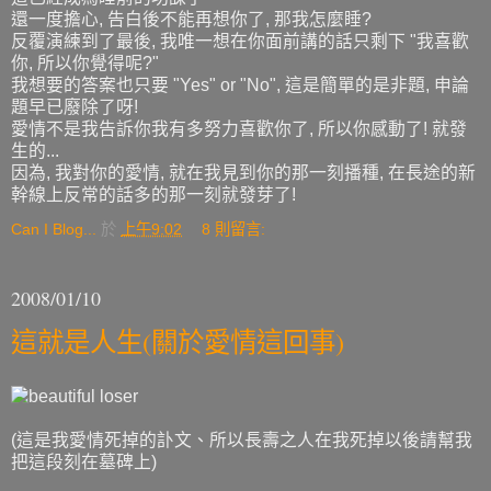
還一度擔心, 告白後不能再想你了, 那我怎麼睡?
反覆演練到了最後, 我唯一想在你面前講的話只剩下 "我喜歡
你, 所以你覺得呢?"
我想要的答案也只要 "Yes" or "No", 這是簡單的是非題, 申論
題早已廢除了呀!
愛情不是我告訴你我有多努力喜歡你了, 所以你感動了! 就發
生的...
因為, 我對你的愛情, 就在我見到你的那一刻播種, 在長途的新
幹線上反常的話多的那一刻就發芽了!
Can I Blog...
於
上午9:02
8 則留言:
2008/01/10
這就是人生(關於愛情這回事)
(這是我愛情死掉的訃文、所以長壽之人在我死掉以後請幫我
把這段刻在墓碑上)