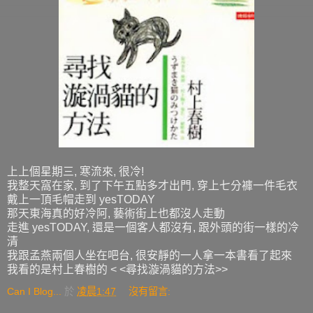
上上個星期三, 寒流來, 很冷!
我整天窩在家, 到了下午五點多才出門, 穿上七分褲一件毛衣
戴上一頂毛帽走到 yesTODAY
那天東海真的好冷阿, 藝術街上也都沒人走動
走進 yesTODAY, 還是一個客人都沒有, 跟外頭的街一樣的冷
清
我跟孟燕兩個人坐在吧台, 很安靜的一人拿一本書看了起來
我看的是村上春樹的 < <尋找漩渦貓的方法>>
Can I Blog...
於
凌晨1:47
沒有留言: