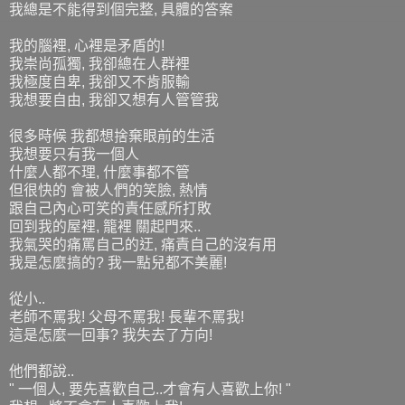
我總是不能得到個完整, 具體的答案
我的腦裡, 心裡是矛盾的!
我崇尚孤獨, 我卻總在人群裡
我極度自卑, 我卻又不肯服輸
我想要自由, 我卻又想有人管管我
很多時候 我都想捨棄眼前的生活
我想要只有我一個人
什麼人都不理, 什麼事都不管
但很快的 會被人們的笑臉, 熱情
跟自己內心可笑的責任感所打敗
回到我的屋裡, 籠裡 關起門來..
我氣哭的痛罵自己的迂, 痛責自己的沒有用
我是怎麼搞的? 我一點兒都不美麗!
從小..
老師不罵我! 父母不罵我! 長輩不罵我!
這是怎麼一回事? 我失去了方向!
他們都說..
" 一個人, 要先喜歡自己..才會有人喜歡上你! "