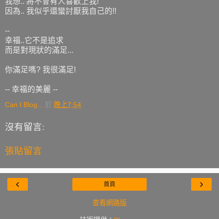
我想.. 將不會有人喜歡上我!
因為.. 我似乎還蠻討厭我自己的!!
--
幸福..它不是追求
而是對現狀的滿足...
你滿足嗎? 我很滿足!
-- 幸福的美麗 --
Can I Blog...
於
晚上7:54
沒有留言:
張貼留言
‹
›
首頁
查看網路版