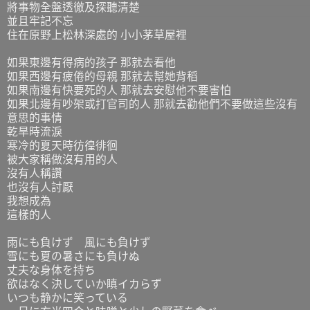
將事物全盤透徹及探聽清楚
並且牢記不忘
住在原野上松林深處的 小小茅草屋裡
如果東邊有得病的孩子 那就去看他
如果西邊有疲倦的母親 那就去幫她背稻
如果南邊有快要死的人 那就去安慰他不要害怕
如果北邊有吵架或打官司的人 那就去勸他們不要做這些沒有
意思的事情
乾旱時流淚
寒冷的夏天時彷徨徘徊
被大家稱做沒有用的人
沒有人稱讚
也沒有人討厭
我想成為
這樣的人
雨にも負けず 風にも負けず
雪にも夏の暑さにも負けぬ
丈夫な身体を持ち
欲はなく決していか瞋イカらず
いつも静かに笑っている