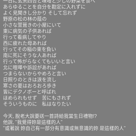
一日に玄米四合と味噌と少しの野菜を食べ
あらゆることを自分を勘定に入れずに
よく見聞きし分かり そして忘れず
野原の松の林の蔭の
小さな萱葺きの小屋にいて
東に病気の子供あれば
行って看病してやり
西に疲れた母あれば
行ってその稲の束を負い
南に死にそうな人あれば
行って怖がらなくてもいいと言い
北に喧嘩や訴訟があれば
つまらないからやめろと言い
日照りのときは涙を流し
寒さの夏はおろおろ歩き
皆にデクノボーと呼ばれ
ほめられもせず 苦にもされず
そういうものに 私はなりたい
今天, 脫老大說要送一首詩給我當生日禮物!?
他說, "我覺得妳是這樣的人"
"或著說 妳自己有一部分有意識或無意識的妳 是這樣的人"