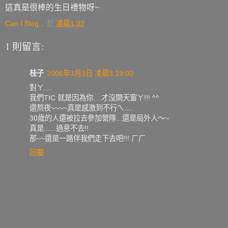
這真是很棒的生日禮物呀~
Can I Blog...
於
凌晨1:32
1 則留言:
桂子
2006年3月3日 凌晨3:19:00
對ㄚ....
我們TIC 就是因為你....才沒開天窗ㄚ!!! ^^
還熬夜~~~~真是感激到不行ㄟ....
30歲的人還被拉去參加營隊...還是局外人～~
真是......過意不去!!
那~~還是一路伴我們走下去吧!!! ㄏㄏ
回覆