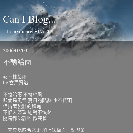
Can I Blog...
-- Irene means PEACE! --
2006/03/03
不輸給雨
@不輸給雨
by 宮澤賢治
不輸給雨 不輸給風
即使是風雪 夏日的酷熱 也不低頭
保持著強壯的體魄
不陷入慾望 絕對不憤怒
隨時都沈靜地 微笑著
一天只吃四合玄米 加上味增與一點野菜