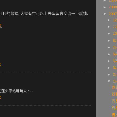
►
200
►
200
inf16的網誌, 大家有空可以上去留留言交流一下感情:
▼
200
►
1
7
►
1
►
1
►
8
►
7
►
6
►
5
0
►
3
►
2
▼
1
霧
蓮火車站等無人 :~~
找
0
告別
告別
告別