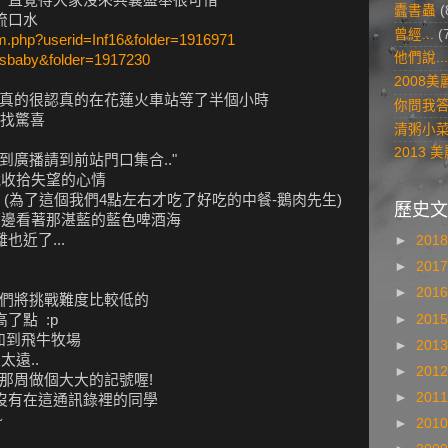
蠹書蟲
(
流口水
曾經...
(
um.php?userid=Inf16&folder=1916971
他們說...
isbaby&folder=1917230
2008
 我們真的很認真的在花蓮火車站等了半個小時
你問我
找驚喜
清粥小
2013
聽到廣播請到前站門口集合.."
也就收拾失望的心情
(為了這個我們4點左右才吃了好吃的中餐-鵝肉先生)
歷史文
星潭邊看著那湛藍的藍色啤酒海
也近了...
►
201
►
201
►
201
0 我們將挑戰難度比較低的
►
201
了點 :p
通知到飛牛牧場
►
201
太遠..
►
201
0 那周做個大大的記號喔!
►
201
知沒有在這通訊錄裡的同學
~
►
201