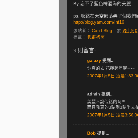
By 忘不了藍色啤酒海的美麗
ps, 耿銘在天空部落弄了個我們
http://blog.yam.com/Inf16
張貼者：
Can I Blog...
於
晚上9:0
標籤：
狐群狗黨
3 則留言:
galaxy
提到...
你真的去 花蓮跨年喔~~~
2007年1月5日 凌晨1:33:0
admin 提到...
美麗不說假話的阿!!!
而且我真的3點到3點半去花
2007年1月5日 凌晨3:56:0
Bob
提到...