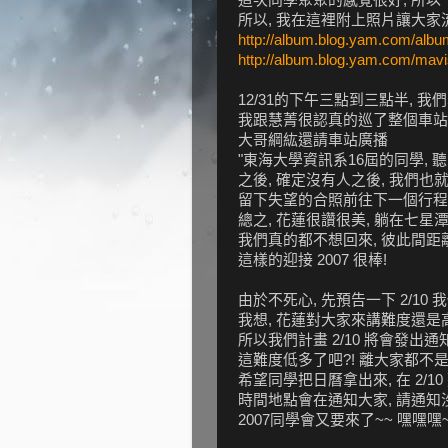
所以, 我在這裡附上照片讓大家
http://album.blog.yam.com/alb
http://album.blog.yam.com/mav
12/31的下午三點到三點半,
我跟慧菁很認真的巡了整個車站
大哥綱紘還請車站廣播
"東海大學資訊系16屆的同學, 
之後, 確定沒有人之後, 我們
留下失望的合照前往下一個行程 
總之, 花蓮很讚很美, 躺在七
我們真的都不想回來, 彼此間距離
這樣的迎接 2007 很棒!
由於不死心, 先預告一下 2/1
我想, 花蓮對大家來講難度還是高
所以我們計畫 2/10 將會發出
這難度低多了吧?! 離大家都不是
希望同學把日曆拿出來, 在 2/1
時間地點會在通知大家, 請通
2007同學會又要來了~~ 嘿嘿嘿