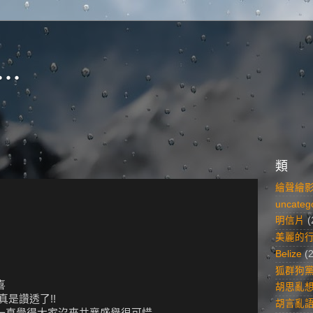
..
類
繪聲繪
uncateg
明信片
(
美麗的
Belize
(
狐群狗
喜
胡思亂
真是讚透了!!
胡言亂
以一直覺得大家沒來共襄盛舉很可惜