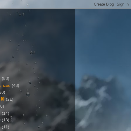
影
(53)
orized
(48)
28)
行腳
(21)
20)
黨
(14)
想
(13)
語
(11)