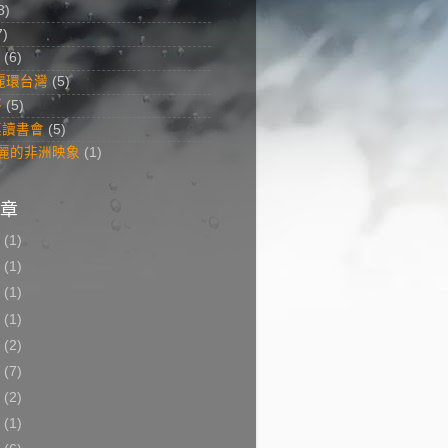
8)
7)
(6)
美麗環台灣
(5)
答
(5)
菜讀書會
(5)
 美麗的非洲映象
(1)
章
8
(1)
7
(1)
6
(1)
5
(1)
3
(2)
2
(7)
1
(2)
0
(1)