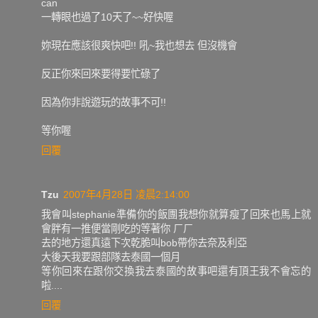
can
一轉眼也過了10天了~~好快喔
妳現在應該很爽快吧!! 吼~我也想去 但沒機會
反正你來回來要得要忙碌了
因為你非說遊玩的故事不可!!
等你喔
回覆
Tzu
2007年4月28日 凌晨2:14:00
我會叫stephanie準備你的飯團我想你就算瘦了回來也馬上就
會胖有一推便當剛吃的等著你 ㄏㄏ
去的地方還真遠下次乾脆叫bob帶你去奈及利亞
大後天我要跟部隊去泰國一個月
等你回來在跟你交換我去泰國的故事吧還有頂王我不會忘的
啦....
回覆