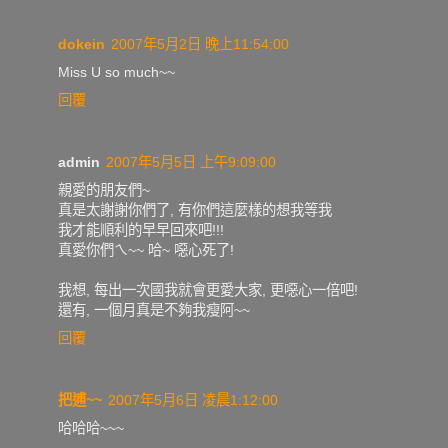
dokein
2007年5月2日 晚上11:54:00
Miss U so much~~
回覆
admin
2007年5月5日 上午9:09:00
親愛的朋友們~
真是太謝謝你們了, 有你們這麼樣的想我等我
我才能順利的早早回來吧!!!
真愛你們ㄟ~~ 哈~ 噁心死了!
我想, 每出一次國我就會更愛大家, 更噁心一倍吧!
還有, 一個月真是不夠我瘦阿~~
回覆
把逋~~
2007年5月6日 凌晨1:12:00
哈哈哈~~~