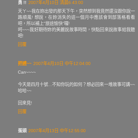
勇 !!
2007年4月10日 清晨6:43:00
天ㄚ~~我在妳出發的那天下午，突然想到我竟然還沒跟你說一
路順風! 想說，在妳消失的這一個月中應該會到部落格看看
吧，所以補上"旅途愉快"囉!
呵~~~我好期待妳的美麗說故事時間，快點回來說故事給我聽
吧!
回覆
把逋~~
2007年4月10日 中午12:04:00
Can~~~~
今天是四月十號...不知你玩的如何？想必回來一堆故事可講~~
哈哈~~
回來見!
回覆
蛋頭
2007年4月13日 中午12:55:00