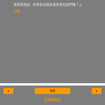
那意思是說...你會多出國多瘦多想念我們囉？:p
回覆
‹
›
首頁
查看網路版