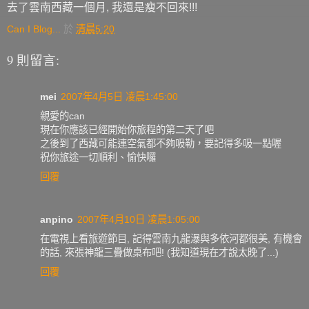
去了雲南西藏一個月, 我還是瘦不回來!!!
Can I Blog...
於
清晨5:20
9 則留言:
mei
2007年4月5日 凌晨1:45:00
親愛的can
現在你應該已經開始你旅程的第二天了吧
之後到了西藏可能連空氣都不夠吸勒，要記得多吸一點喔
祝你旅途一切順利、愉快囉
回覆
anpino
2007年4月10日 凌晨1:05:00
在電視上看旅遊節目, 記得雲南九龍瀑與多依河都很美, 有機會
的話, 來張神龍三疊做桌布吧! (我知道現在才說太晚了...)
回覆