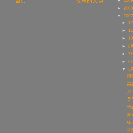
首頁
較舊的文章
►
200
►
200
▼
200
►
1
►
1
►
1
►
8
►
7
►
6
▼
5
滇藏
美麗
貝
貝里
傳
練
Go
拉薩