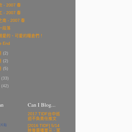
 - 2007 春
 - 2007 春
南 - 2007 春
一段落
親愛的、可愛的糧倉們！
e End
月
(2)
月
(2)
月
(5)
6
(33)
5
(42)
an
Can I Blog...
2017 TIDF台中巡
迴不負責任推文
名片貼
[2016 TIDF] 5/14
映後廣播單元 - 家