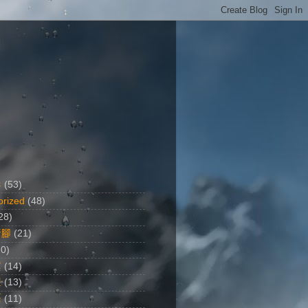
影
(53)
orized
(48)
28)
行腳
(21)
20)
黨
(14)
想
(13)
語
(11)