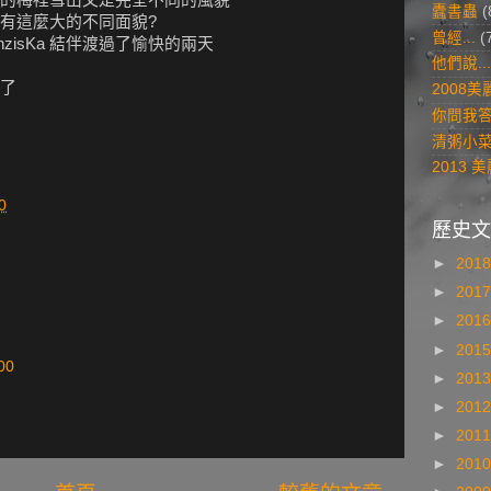
蠹書蟲
(
有這麼大的不同面貌?
曾經...
(
zisKa 結伴渡過了愉快的兩天
他們說...
了
2008
你問我
清粥小
2013
0
歷史文
►
201
►
201
►
201
►
201
00
►
201
►
201
►
201
►
201