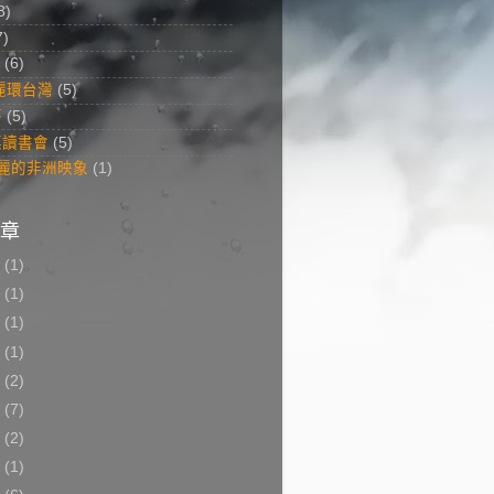
8)
7)
(6)
美麗環台灣
(5)
答
(5)
菜讀書會
(5)
 美麗的非洲映象
(1)
章
8
(1)
7
(1)
6
(1)
5
(1)
3
(2)
2
(7)
1
(2)
0
(1)