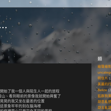
..
類
繪聲繪
uncateg
明信片
(
美麗的
Belize
(
開始了我一個人與陌生人一起的旅程
狐群狗
茫雪山、看到眼前的景像我就開始興奮了
晃晃的我又坐在最差的位置
胡思亂
這景象牢牢的刻在腦海裡
胡言亂
的梅裡雪山又是完全不同的風貌