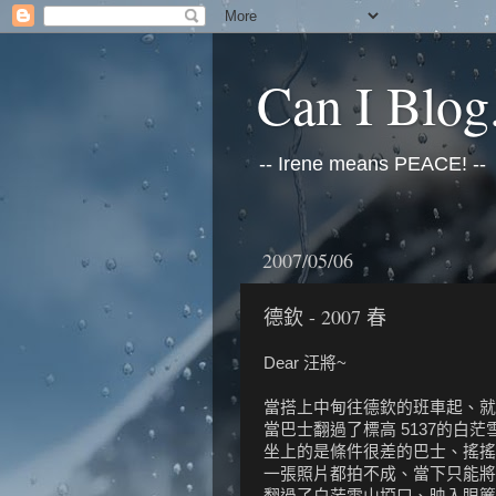
Can I Blog.
-- Irene means PEACE! --
2007/05/06
德欽 - 2007 春
Dear 汪將~
當搭上中甸往德欽的班車起、就
當巴士翻過了標高 5137的白
坐上的是條件很差的巴士、搖搖
一張照片都拍不成、當下只能將
翻過了白茫雪山埡口、映入眼簾