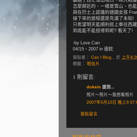
怎麼鄰近的、一樣是雪山、也能
與在巴士上認識的德國女孩 Fran
接下來的旅程還是充滿了未知!
只希望明天能順利搭上車往西藏
到底能不能搭得到呢? 看天了!
-by Love Can
04/19、2007 in 德欽
張貼者：
Can I Blog...
於
上午9:2
標籤：
明信片
1 則留言:
dokein
提到...
照片～照片～我想看照片
2007年5月10日 晚上9:37:
張貼留言