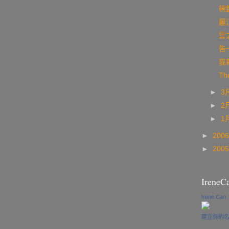
德欽
麗江
雲之
告
我
Th
►
3
►
2
►
1
►
200
►
200
IreneC
Irene Can
建立你的