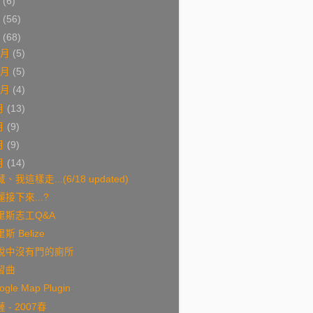
9
(6)
8
(56)
7
(68)
2月
(5)
1月
(5)
0月
(4)
月
(13)
月
(9)
月
(9)
月
(14)
、我這樣走...(6/18 updated)
接下來...?
里斯志工Q&A
斯 Belize
說中沒有門的廁所
習曲
ogle Map Plugin
 - 2007春