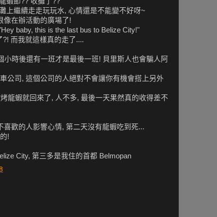
龍蝦節?? 收攤了??
灘上繼續走走玩玩水, 心情還是不能變不好呀~
很像在辦活動的廣場了!
 this is the last bus to Belize City!"
! 而我就這樣真的走了....
 半個小時後還有一班才是最後一班! 貝里斯人也會騙人阿
車公司, 這個公司的人絕對不會讓你有機會搭上另外
個烤龍蝦就回來了, 人不多, 最後一天果然真的收得差不
喜歡的人影響心情, 第二天沒有龍蝦吃到死...
的!
lize City, 第三多是我住的首都 Belmopan
8