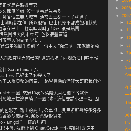
►
200
 反正就是在路邊等著
►
200
多久都無所謂, 沒什麼事是急事呀~
▼
200
 到各個主要大城市, 通常巴士都一下子就滿了
►
1
巴士隨時都在停, 所以很慢, 巴士也幾乎都成飽和狀態
通常在巴士上就唱唱叫叫了起來, 很是熱鬧
►
1
 真是個很熱鬧很大的市集阿, 色彩很豐富喔!
►
1
頭藝人的直笛表演...
►
8
"台灣車輪餅"! 聽到了一句中文 "你怎麼一來就開始蒐
►
7
大哥經常聊天的老闆! 還請我吃了兩塊奶油口味車輪
▼
6
So
nantunich 了...
San
工來, 已經來了10幾次了
省下10塊貝幣的門票, 一路學農機的清隆大哥跟我們介
在
tunich 一圈, 來過10次的清隆大哥在樹下等我們
一
瓜地馬拉邊界繞了一圈 (噓~ 這個要講小聲一點, 因
The
色彩了! 路上的商店, 公車都比貝里斯鮮豔好多好多
貝
為曾被英國統治, 所以帶點歐洲風
 amigo!!" 一樣的味道!
It'
了豬尾巴中餐, 我們還到 Chaa Greek 一個渡假村去走走
On 