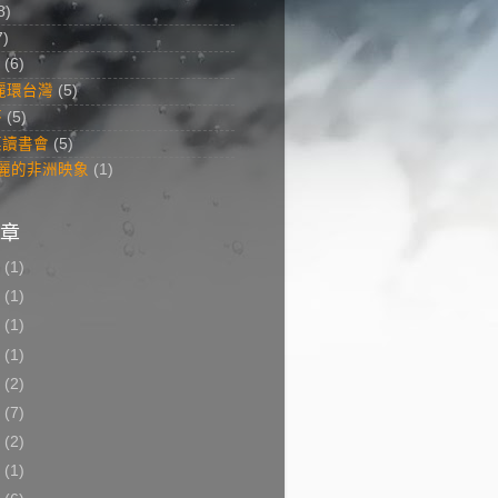
8)
7)
(6)
美麗環台灣
(5)
答
(5)
菜讀書會
(5)
 美麗的非洲映象
(1)
章
8
(1)
7
(1)
6
(1)
5
(1)
3
(2)
2
(7)
1
(2)
0
(1)