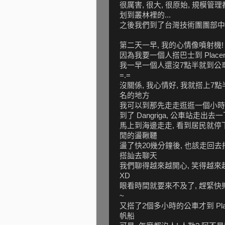
很厲害, 很大, 很原始, 規模
划到叢林裡的...
之後我們到了台灣技術團團部中
第二天一早, 我的心情像噴射機!
因為我要一個人搭巴士到 Place
我一早一個人還沒7點半就到公車站等
=.=
沒關係, 我心情好, 我就搭上7點
名的地方
我可以到那先走走逛逛一個小時後
到了 Dangriga, 公車站走出
馬上到海邊走走, 看到居民就停
閒的盪鞦韆
盪了快20幾分鐘後, 也該走回
搭訕去聊天
我們聊得越來越開心, 笑得越來
XD
眼看時間就要來不及了, 趕緊快
~
又搭了2個多小時的公車才到 Pla
帆船