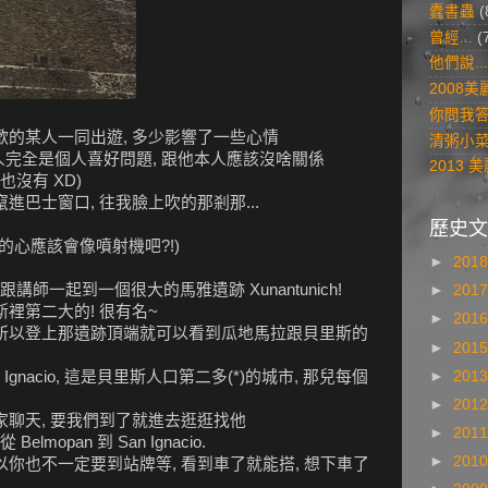
蠹書蟲
(
曾經...
(
他們說...
2008
你問我
歡的某人一同出遊, 多少影響了一些心情
清粥小
人完全是個人喜好問題, 跟他本人應該沒啥關係
2013
沒有 XD)
進巴士窗口, 往我臉上吹的那剎那...
歷史文
的心應該會像噴射機吧?!)
►
201
師一起到一個很大的馬雅遺跡 Xunantunich!
►
201
斯裡第二大的! 很有名~
►
201
 所以登上那遺跡頂端就可以看到瓜地馬拉跟貝里斯的
►
201
►
201
gnacio, 這是貝里斯人口第二多(*)的城市, 那兒每個
►
201
家聊天, 要我們到了就進去逛逛找他
►
201
opan 到 San Ignacio.
►
201
以你也不一定要到站牌等, 看到車了就能搭, 想下車了