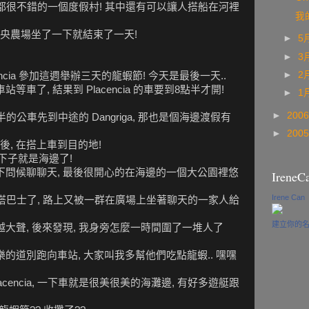
管理都很不錯的一個度假村! 其中還有可以讓人搭船在河裡
我
央農場坐了一下就結束了一天!
►
5
►
3
►
2
ncia 參加這週舉辦三天的龍蝦節! 今天是最後一天..
車了, 結果到 Placencia 的車要到8點半才開!
►
1
►
200
半的公車先到中途的 Dangriga, 那也是個海邊渡假有
►
200
, 在搭上車到目的地!
去一下子就是海邊了!
下問候聊聊天, 最後很開心的在海邊的一個大公園裡悠
IreneC
Irene Can
去搭巴士了, 路上又被一群在廣場上坐著聊天的一家人給
建立你的
越大聲, 後來發現, 我身旁怎麼一時間圍了一堆人了
樂的道別跑向車站, 大家叫我多幫他們吃點龍蝦.. 嘿嘿
cencia, 一下車就是很美很美的海灘邊, 有好多遊艇跟