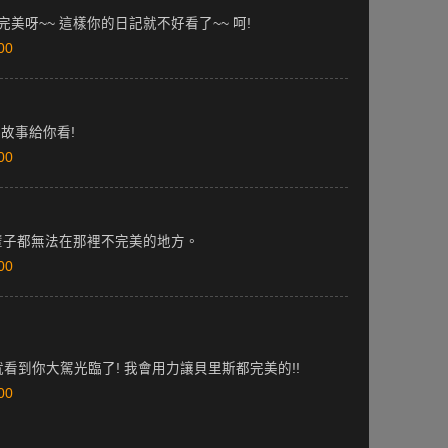
完美呀~~ 這樣你的日記就不好看了~~ 呵!
00
故事給你看!
00
輩子都無法在那裡不完美的地方。
00
! 就看到你大駕光臨了! 我會用力讓貝里斯都完美的!!
00