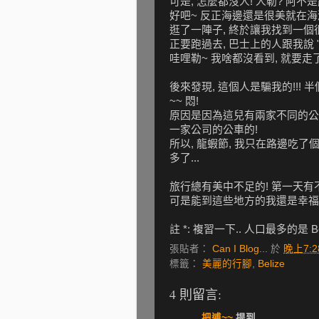
可是, 怎麼都沒人! 人勒? 阿不是
好吧~ 反正海邊還是很美就在海
逛了一陣子, 終於讓我找到一個
正要跑過去, 巴士上的人跟我說 "Hey baby,
哇哩勒~ 我啥都沒看到, 就要走了?
後來發現, 這個人是騙我的!!!
~~ 悶!
原因是因為這兒有兩家不同的公
一家公司的公車的!
所以, 龍蝦節, 我只在路邊吃了
多了...
旅行總有美中不足的! 第一天有不
可是能到這些地方的我還是幸福
註 *: 複習一下.. 人口最多的是 Be
張貼者：
Can I Blog...
於
晚上7:2
標籤：
美麗的行腳
,
Belize
4 則留言:
把逋~~
提到...