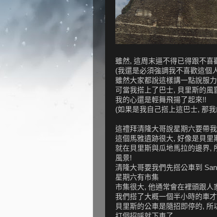
雖然, 這周末逼不得已得跟不喜
(我還是必須強調我不喜歡這個
雖然大家都說這樣講一點說服力也
可當我搭上了巴士, 貝里斯的風竄
我的心還是輕舞飛揚了起來!!
(如果是我自己搭上這巴士, 那我
這禮拜清隆大哥說星期六要帶我跟講
這個馬雅遺跡很大, 好像是貝里
就在貝里斯與瓜地馬拉的邊界,
風景!
清隆大哥要我們先搭公車到 San I
星期六有市集
市集很大, 他通常會在裡頭跟人
我們搭了大概一個半小時的車才從 Belm
貝里斯的公車是隨招即停的, 所
打個招呼就下車了