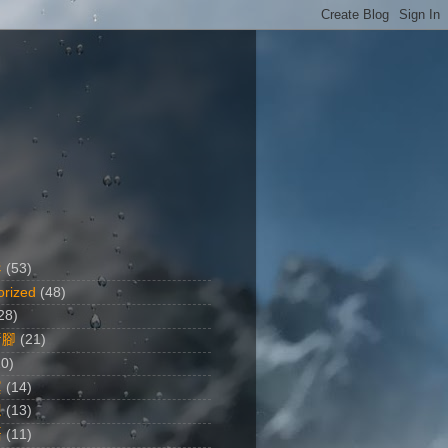
影
(53)
orized
(48)
28)
行腳
(21)
20)
黨
(14)
想
(13)
語
(11)