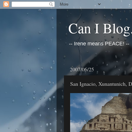
Can I Blog.
-- Irene means PEACE! --
2007/06/25
San Ignacio, Xunantunich, D