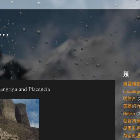
..
類
繪聲繪
angriga and Placencia
uncateg
明信片
(
美麗的
Belize
(
狐群狗
胡思亂
胡言亂