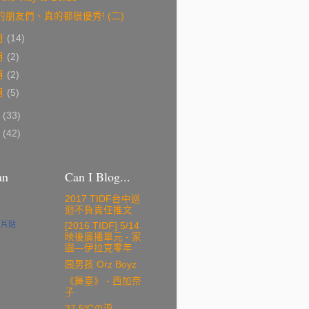
的朋友們、真的都很優秀! (二)
月
(14)
月
(2)
月
(2)
月
(5)
6
(33)
5
(42)
an
Can I Blog...
2017 TIDF台中巡
迴不負責任推文
名片貼
[2016 TIDF] 5/14
映後廣播單元 - 家
園—伊拉克零年
囧男孩 Orz Boyz
《舞臺》 - 西加奈
子
37.5℃の淚