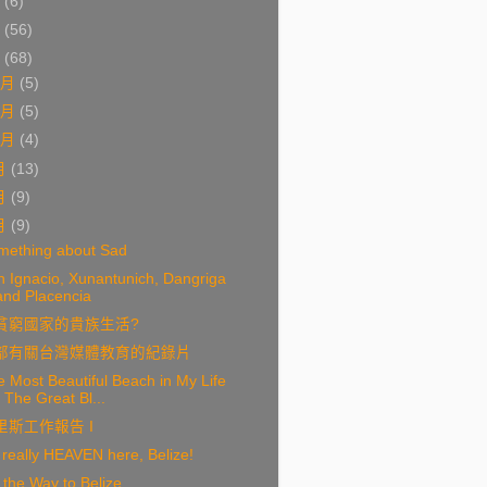
9
(6)
8
(56)
7
(68)
2月
(5)
1月
(5)
0月
(4)
月
(13)
月
(9)
月
(9)
mething about Sad
 Ignacio, Xunantunich, Dangriga
and Placencia
貧窮國家的貴族生活?
部有關台灣媒體教育的紀錄片
 Most Beautiful Beach in My Life
- The Great Bl...
里斯工作報告 I
s really HEAVEN here, Belize!
the Way to Belize