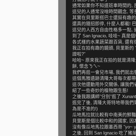
通常如果你不知道班車時間的,
這兒的人通常沒啥時間觀念, 等
其實在貝里斯搭巴士還挺有趣的,
還真的隨招即停, 什麼人都載! 
這兒的人西方自由性格多一點, 
到了 San Ignacio, 哇哇~
各式樣的水果蔬菜跟百貨, 還有街
我正在拍有趣的鏡頭, 貝里斯的 
證啦?"
哈哈~ 原來我正在拍的就是清隆
餅, 懷念ㄋㄟ~
我們再逛一會兒市場, 我們就出發往 Xu
這個馬雅遺跡清隆大哥每次都帶志
這次他還動用外交關係, 讓我們
紹了一些奇妙的植物跟生態!
之後我跟講師"分別"逛了 Xunan
逛完了後, 清隆大哥特地帶我們到
為是不准的!)
瓜地馬拉就比較有中南美的鮮豔的
貝里斯是個比較中和的國家, 因
沒有像瓜地馬拉跟墨西哥 "yo~ yo~
之後, 回到 San Ignacio 吃