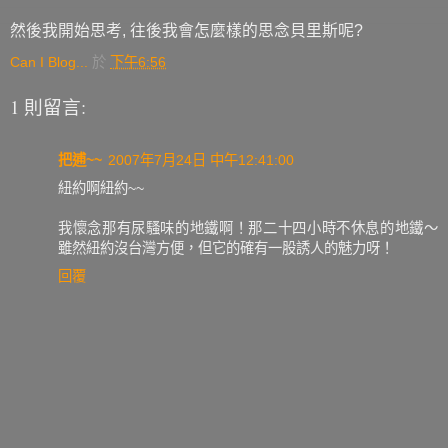
然後我開始思考, 往後我會怎麼樣的思念貝里斯呢?
Can I Blog...
於
下午6:56
1 則留言:
把逋~~
2007年7月24日 中午12:41:00
紐約啊紐約~~
我懷念那有尿騷味的地鐵啊！那二十四小時不休息的地鐵～
雖然紐約沒台灣方便，但它的確有一股誘人的魅力呀！
回覆