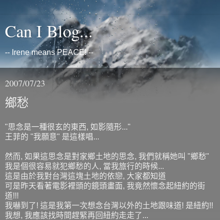
Can I Blog...
-- Irene means PEACE! --
2007/07/23
鄉愁
"思念是一種很玄的東西, 如影隨形..."
王菲的 "我願意" 是這樣唱...
然而, 如果這思念是對家鄉土地的思念, 我們就稱她叫 "鄉愁"
我是個很容易就犯鄉愁的人, 當我旅行的時候...
這是由於我對台灣這塊土地的依戀, 大家都知道
可是昨天看著電影裡頭的鏡頭畫面, 我竟然懷念起紐約的街
道!!!
我嚇到了! 這是我第一次想念台灣以外的土地跟味道! 是紐約!!
我想, 我應該找時間趕緊再回紐約走走了...