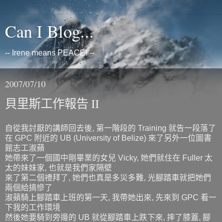
Can I Blog...
-- Irene means PEACE! --
2007/07/10
貝里斯工作報告 II
自從我討厭的講師回去後, 第一階段的 Training 就告一段落了
在 GPC 附近的 UB (University of Belize) 來了另外一位圖書
館志工淑蘋
她帶來了一個國中剛畢業的女兒 Vicky, 她們就住在 Fuller 太
太的妹妹家, 也就是我們家隔壁
來了第二個禮拜了, 她們也真是多災多難, 光腳踏車就把她們
兩個給搞慘了
淑蘋騎上腳踏車上班的第一天, 我帶她出來, 先來到 GPC 看一
下我的工作環境
然後她要騎到旁邊的 UB 就從腳踏車上跌下來, 摔了膝蓋, 腳