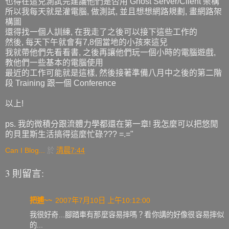
也得在這兒測試完建議他們是否用 Ghost Server/Client 架構
所以我每天就是灌電腦, 做測試, 並且想想網路規劃, 畫網路架
構圖
還得找一個人訓練, 在我走了之後可以接下這些工作的
然後, 每天下午就會有7,8個當地的小孩來這兒
我就帶他們先看看書, 之後再讓他們玩一個小時的電腦遊戲,
教他們一些基本的電腦使用
最近的工作可能就是這樣, 然後接著準備八月中之後的第二階
段 Training 跟一個 Conference
以上!
ps. 我的微積分跟流體力學都還在第一章! 我怎麼可以把悠閒
的貝里斯生活搞得這麼忙碌??? =.="
Can I Blog...
於
清晨7:44
3 則留言:
把逋~~
2007年7月10日 上午10:12:00
我很好奇...腳踏車有那麼容易摔嗎？看你講的好像很容易摔似
的...