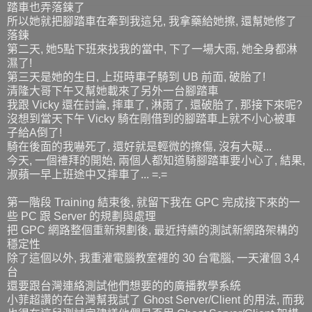
踏車也弄落鍊了
所以她就把腳踏車在牽到我這兒, 我拿藥給她擦, 還幫她修了
落鍊
第二天, 她5點下班來找我的當中, 下了一場大雨, 她全身都淋
濕了!
第三天是她的生日, 上班時車子騎到 UB 前面, 破胎了!
清隆大哥下午又幫她載來了另外一台腳踏車
我跟 Vicky 還在討論, 摔車了, 淋雨了, 還破胎了, 那接下來呢?
沒想到當天下午 Vicky 騎在剛借到的腳踏車上就不小心被車
子給A倒了!
騎在後面的我嚇死了, 還好就是輕微的擦傷, 沒有大礙...
今天, 一個禮拜的開始, 兩個人都知道騎腳踏車要小心了, 結果,
淑蘋一早上班途中又摔車了... =.=
第一階段 Training 結束後, 就留下我在 GPC 完成接下來的一
些 PC 跟 Server 的規劃與處理
把 GPC 網路整個重新規劃後, 最近持續的測試新網路架構的
穩定性
除了這個以外, 我重灌電腦教室裡的 30 台電腦, 一天灌個 3,4
台
還要跟台灣連絡測試他們想要的的廣播教學系統
小菲超讚的在台灣幫我試了 Ghost Server/Client 的用法, 而我