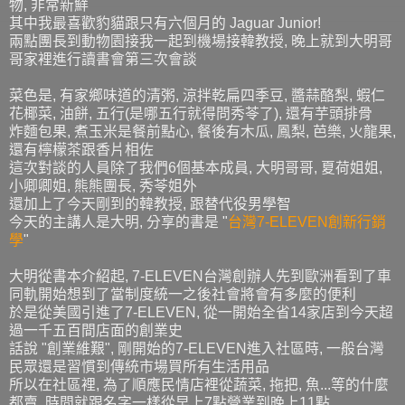
物, 非常新鮮
其中我最喜歡豹貓跟只有六個月的 Jaguar Junior!
兩點團長到動物園接我一起到機場接韓教授, 晚上就到大明哥
哥家裡進行讀書會第三次會談
菜色是, 有家鄉味道的清粥, 涼拌乾扁四季豆, 醬蒜酪梨, 蝦仁
花椰菜, 油餅, 五行(是哪五行就得問秀苓了), 還有芋頭排骨
炸麵包果, 煮玉米是餐前點心, 餐後有木瓜, 鳳梨, 芭樂, 火龍果,
還有檸檬茶跟香片相佐
這次對談的人員除了我們6個基本成員, 大明哥哥, 夏荷姐姐,
小卿卿姐, 熊熊團長, 秀苓姐外
還加上了今天剛到的韓教授, 跟替代役男學智
今天的主講人是大明, 分享的書是 "
台灣7-ELEVEN創新行銷
學
"
大明從書本介紹起, 7-ELEVEN台灣創辦人先到歐洲看到了車
同軌開始想到了當制度統一之後社會將會有多麼的便利
於是從美國引進了7-ELEVEN, 從一開始全省14家店到今天超
過一千五百間店面的創業史
話說 "創業維艱", 剛開始的7-ELEVEN進入社區時, 一般台灣
民眾還是習慣到傳統市場買所有生活用品
所以在社區裡, 為了順應民情店裡從蔬菜, 拖把, 魚...等的什麼
都賣, 時間就跟名字一樣從早上7點營業到晚上11點