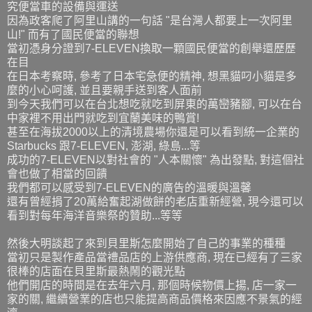
究便當車的設備與運送
因為政客爬了阿里山講的一句話 "是台灣人都要上一次阿里
山!" 而有了國民便當的聯想
當初憑身分證到7-ELEVEN換取一顆國民便當的創舉還歷歷
在目
在日本考察時, 參考了日本宅急便的精神, 想黑貓叼小貓是多
麼的小心呵護, 並且要親手送到客人面前
到今天我們可以在台北想吃就吃到屏東的萬巒豬腳, 可以在台
中家裡不用出門就吃到宜蘭美味的鴨賞!
甚至在海拔2000以上的清境農場你還是可以看到統一企業的
Starbucks 跟7-ELEVEN, 澎湖, 綠島...等
成功的7-ELEVEN以對社會的 "人本關懷" 為出發點, 對這個社
會也做了相當的回饋
我們都可以感受到7-ELEVEN的廣告的溫暖與溫馨
還有曾經捐了20萬給奮起湖做餅的老店重新經營, 現今還可以
看到對每年海洋音樂祭的贊助...等等
然後大明談起了來到貝里斯怎麼開始了自己的事業的種種
當初只是製作產品當禮品店的上游供應商, 現在已經有了三家
很棒的店面在貝里斯最熱鬧的觀光點
他們開店的時間是在去年六月, 那個時候物價上揚, 店一家一
家的關, 繼續營業的店也只能提高商品價格來因應不景氣的經