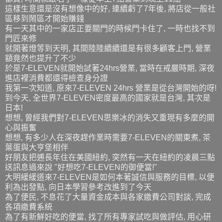
這樣生意還是沒有想像中的好, 連續虧了7年後, 將店從一般社
區移到鬧區才開始賺錢
有一天其中的一家店正要關門的時候門卡住了, 一時也找不到
門匠來修
就開著燈等到天明, 其間陸陸續續還是有很多顧客上門, 營業
額竟然也提升了不少
於是7-ELEVEN就開始試著24hrs營業, 當時在戒嚴時期, 深夜
進店裡消費都還得檢查身分證
我第一次知道, 原來7-ELEVEN 24hrs 營業是從台灣開始的呀!
到今天, 全世界7-ELEVEN密度最高的國家就是台灣, 其次是
日本!
想想, 曾經我們對7-ELEVEN思樂冰的消失又重現有多麼的開
心與振奮
想想, 有多少人在深夜趕作業時需要7-ELEVEN的關東煮, 茶
葉蛋與大亨堡相伴
好朋友把逋長年住在美國紐約, 突然有一天在紐約的凌晨三點
送訊息過來說 "好想吃7-ELEVEN的御便當!"
大明緩緩道來7-ELEVEN是如何本著誠信與服務的目標, 以便
利為出發點, 向日本學習參考改進到了今天
為了便民, 不息花了大量資金成本與各家繳費公司對談, 完成
各項繳費系統
為了有新鮮好吃的便當, 找了所有專家試吃與做評估, 用心研