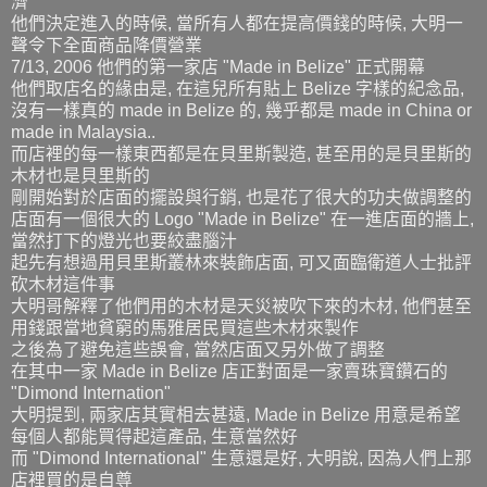
濟
他們決定進入的時候, 當所有人都在提高價錢的時候, 大明一
聲令下全面商品降價營業
7/13, 2006 他們的第一家店 "Made in Belize" 正式開幕
他們取店名的緣由是, 在這兒所有貼上 Belize 字樣的紀念品,
沒有一樣真的 made in Belize 的, 幾乎都是 made in China or
made in Malaysia..
而店裡的每一樣東西都是在貝里斯製造, 甚至用的是貝里斯的
木材也是貝里斯的
剛開始對於店面的擺設與行銷, 也是花了很大的功夫做調整的
店面有一個很大的 Logo "Made in Belize" 在一進店面的牆上,
當然打下的燈光也要絞盡腦汁
起先有想過用貝里斯叢林來裝飾店面, 可又面臨衛道人士批評
砍木材這件事
大明哥解釋了他們用的木材是天災被吹下來的木材, 他們甚至
用錢跟當地貧窮的馬雅居民買這些木材來製作
之後為了避免這些誤會, 當然店面又另外做了調整
在其中一家 Made in Belize 店正對面是一家賣珠寶鑽石的
"Dimond Internation"
大明提到, 兩家店其實相去甚遠, Made in Belize 用意是希望
每個人都能買得起這產品, 生意當然好
而 "Dimond International" 生意還是好, 大明說, 因為人們上那
店裡買的是自尊