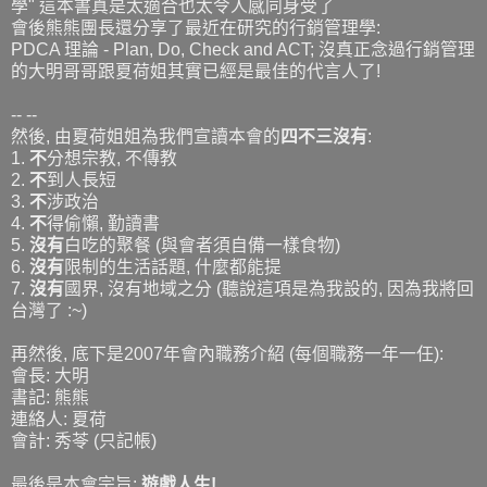
學" 這本書真是太適合也太令人感同身受了
會後熊熊團長還分享了最近在研究的行銷管理學:
PDCA 理論 - Plan, Do, Check and ACT; 沒真正念過行銷管理
的大明哥哥跟夏荷姐其實已經是最佳的代言人了!
-- --
然後, 由夏荷姐姐為我們宣讀本會的
四不三沒有
:
1.
不
分想宗教, 不傳教
2.
不
到人長短
3.
不
涉政治
4.
不
得偷懶, 勤讀書
5.
沒有
白吃的聚餐 (與會者須自備一樣食物)
6.
沒有
限制的生活話題, 什麼都能提
7.
沒有
國界, 沒有地域之分 (聽說這項是為我設的, 因為我將回
台灣了 :~)
再然後, 底下是2007年會內職務介紹 (每個職務一年一任):
會長: 大明
書記: 熊熊
連絡人: 夏荷
會計: 秀苓 (只記帳)
最後是本會宗旨:
遊戲人生!