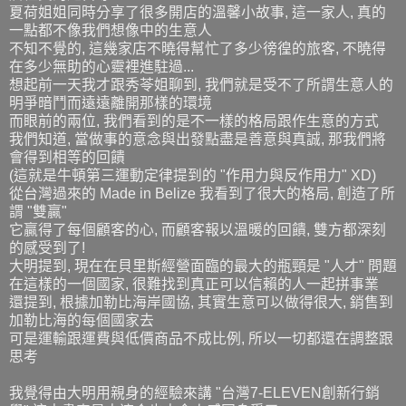
夏荷姐姐同時分享了很多開店的溫馨小故事, 這一家人, 真的
一點都不像我們想像中的生意人
不知不覺的, 這幾家店不曉得幫忙了多少徬徨的旅客, 不曉得
在多少無助的心靈裡進駐過...
想起前一天我才跟秀苓姐聊到, 我們就是受不了所謂生意人的
明爭暗鬥而遠遠離開那樣的環境
而眼前的兩位, 我們看到的是不一樣的格局跟作生意的方式
我們知道, 當做事的意念與出發點盡是善意與真誠, 那我們將
會得到相等的回饋
(這就是牛頓第三運動定律提到的 "作用力與反作用力" XD)
從台灣過來的 Made in Belize 我看到了很大的格局, 創造了所
謂 "雙贏"
它贏得了每個顧客的心, 而顧客報以溫暖的回饋, 雙方都深刻
的感受到了!
大明提到, 現在在貝里斯經營面臨的最大的瓶頸是 "人才" 問題
在這樣的一個國家, 很難找到真正可以信賴的人一起拼事業
還提到, 根據加勒比海岸國協, 其實生意可以做得很大, 銷售到
加勒比海的每個國家去
可是運輸跟運費與低價商品不成比例, 所以一切都還在調整跟
思考
我覺得由大明用親身的經驗來講 "台灣7-ELEVEN創新行銷