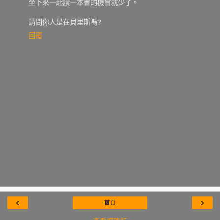
坐下來一起讀一本書的機會就少了。
請問你人是在貝里斯嗎?
回覆
‹
›
首頁