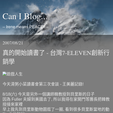
Can I Blog...
-- Irene means PEACE! --
2007/08/21
真的開始讀書了 - 台灣7-ELEVEN創新行
銷學
今天清粥小菜讀書會第三次會談 - 王美麗記錄!
8/18(六) 今天是另外一個講師韓教授到貝里斯的日子
因為 Fuller 夫婦到美國去了, 所以我得在家開門等團長把韓教
授接來家裡
早上我先到貝里斯動物園逛了一圈, 看到很多貝里斯當地的動