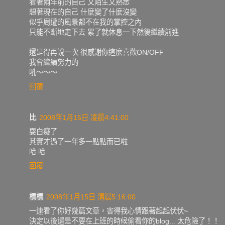
看著兩年前的自己 又陌生又熟悉
想著現在的自己 什麼變了什麼沒變
似乎周遭的風景都不在我的掌控之內
只能不斷地走下去 累了就休息一下然後繼續前進
還是得再說一次 很感謝你這麼喜歡ON/OFF
我會繼續努力的
吼～～～
回覆
比
2008年1月15日 凌晨4:41:00
耍白癡了
其實才過了一年多一點點而已啦
哈 哈
回覆
標標
2008年1月15日 清晨5:16:00
一連看了你好幾篇文章，害得我心情跟著起起伏伏~
決定以後還是不要在上班的時候偷看你的blog... 太危險了！！