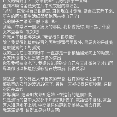
巨大的轉變了?", "好緩慢喔~", 我的腦子一直轉...
直到不曉得第幾天在片中晾衣服的導演說,
"以前一直覺得自己很健忘, 直到現在才發現, 當自己安靜下來,
所有的回憶跟生活細節都跑回來找自己了!"
我的腦子才跟著平靜下來, 嗯~
就連片中導演一個人痛哭的那段, 我都會覺得, 嗯~ 為了什麼
哭不重要啊, 就哭吧!
看完片子我跟導演說, "我覺得你很勇敢!"
除了我覺得能這麼誠實的面對鏡頭很勇敢外, 最厲害的是能夠
這麼誠實的面對孤獨
我的生活在朋友的眼中, 一直都是一部積極陽光向上的勵志片,
大家所期待的也是我這樣的演出
你看我都這麼老了, 我還只能很確定自己今天能微笑了才出門
導演卻可以把這份孤寂擺在鏡頭前, 我很羨慕!
倒數那一刻的外星人學長家的聚會, 我真的覺得太讚了!
都孤單的安靜的渡過29天了, 最後一天卻搞得這麼吵鬧, 這樣
的反差真妙!
當導演說, 這些朋友都知道她正在進行的這個計劃
只是進行的當中大家都不知道跑哪去了, 電話也不聯絡, 甚至
有人知道她不上網, 中間還偷偷跑到部落格去留言打氣
我深深覺得, 這群真是好朋友阿!