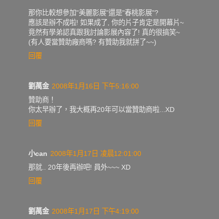
那你比較想參加"美麗影展"還是"春桃影展"?
應該是辦不成啦! 如果成了, 你的片子肯定是開幕片~
竟然有學弟認真跟我討論影展內容了! 真的很搞笑~
(有人要當贊助廠商嗎? 有贊助我就拼了~~)
回覆
劉萬金
2008年1月16日 下午5:16:00
贊助商！
你太早辦了，我大概再20年可以當贊助商啦...XD
回覆
小can
2008年1月17日 凌晨12:01:00
那就.. 20年後再辦吧! 員外~~~ XD
回覆
劉萬金
2008年1月17日 下午4:19:00