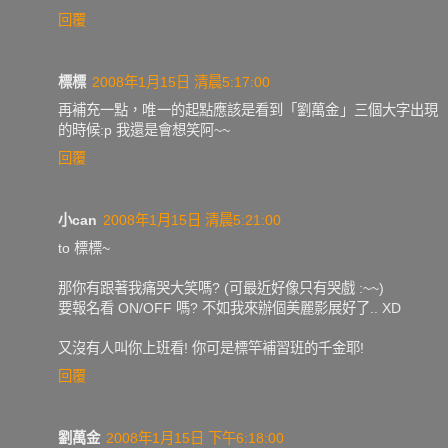
回覆
標標
2008年1月15日 清晨5:17:00
再補充一點，唯一的起點應該是看到「劉萬金」三個大字出現
的時候:p 我還是會想笑阿~~
回覆
小can
2008年1月15日 清晨5:21:00
to 標標~
那你有跟著我痛哭大笑嗎? (可最近好像只有哭戲 :~~)
要報名看 ON/OFF 嗎? 不如我來辦個美麗影展好了.. XD
又沒有人叫你上班看! 你可是標竿補習班的千金耶!
回覆
劉萬金
2008年1月15日 下午6:18:00