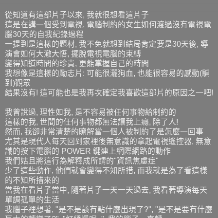
從知道有這部片子以來, 我就很想看這片子
這是在講一個受到電視, 電腦制約的女生如何渡過沒有電視電
腦30天的自我紀錄過程
一提到是這樣的題材, 我不免就想到結局肯定要是30天後, 導
演會如何大澈大悟, 擺脫電視電腦的束縛
變得知道時間的珍貴, 更能掌握自己的時間
我想像是這樣的勵志片: 可能很灑狗血, 也能很容易的感動(騙
到)觀眾
結果沒有! 這可能也是我再次確定我喜歡這部片的原因之一吧!
我曾說過, 理性如我, 是不容易被任何事物給制約的
這樣的我, 世間的任何事物都無法讓我上癮, 除了人!
然而, 我卻非常清楚的瞭解當一個人被制約了是怎麼一回事
尤其是現代人每天回到家裡後無意識的拿起電視遙控器, 無意
識的按下電腦的 POWER 鍵連上網際網路的動作
我們姑且將這行為解釋成所謂的"資訊焦慮症"
少了這些動作, 他們就會變得不知所措, 而我就是為了看這樣
的不知所措來的
當我在看片子當中, 隨著片子一天一天過去, 我看著導演每天
單調孤單的生活
我腦子裡想著, "是不是該有點什麼出現了?", "是不是要有什麼