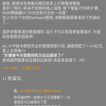
最後, 導演沒有興奮的衝回家馬上打開電視電腦
直到了隔天, 導演才安靜的插上插頭, 按下電腦 POWER 鍵,
MSN暱稱顯示"30天結束也沒有一百萬"
加上30天下來的flashback鏡頭, 我眼眶跟著導演流下的淚紅
了...
或許就像導演的教授講的, 這片子可以剪得更寬廣鴻大, 可我
就是喜歡這個版本!
ps, 片中缺木跟郭先生的懇親會那片段, 讓我想起了< <小紅花,
看上去很美>>
"於倩倩今天很堅持的又拉出屎來了!"
原來我們國軍有這樣的記錄呀! 真是長見識了.. XD
Can I Blog...
於
晚上7:24
11 則留言:
比
2008年1月15日 凌晨2:06:00
昨天跟你們一起把片子又完整看了一次
事發至今已經兩年了耶