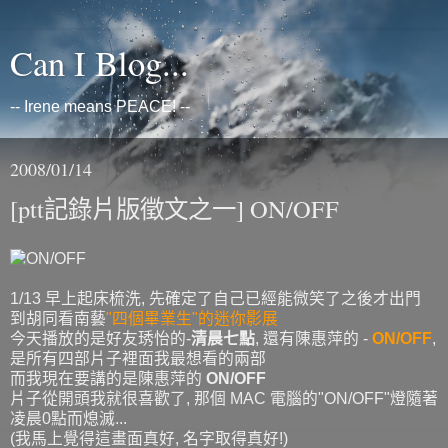
Can I Blog...
-- Irene means PEACE! --
2008/01/14
[ptt記錄片版徵文之一] ON/OFF
1/13 早上起床梳洗, 先確定了自己已經能微笑了之後才出門
到胡同看南藝
"四個畢業生"的迷你影展
今天播放的是好友琇怡的-
清晨七點
, 還有陳惠萍的 -
ON/OFF
,
是所有四部片子裡面我最想看的兩部
而我現在要講的是陳惠萍的
ON/OFF
片子從開頭我就很喜歡了, 那個 MAC 電腦的"ON/OFF"燈隨著
凌晨0點而熄滅...
(我馬上覺得這畫面真好, 名字取得真好!)