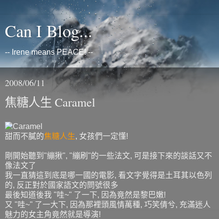
Can I Blog...
-- Irene means PEACE! --
2008/06/11
焦糖人生 Caramel
甜而不膩的
焦糖人生
, 女孩們一定懂!
剛開始聽到"繃揪", "繃刷"的一些法文, 可是接下來的談話又不
像法文了
我一直猜這到底是哪一國的電影, 看文字覺得是土耳其以色列
的, 反正對於國家語文的問號很多
最後知道後我 "哇~" 了一下, 因為竟然是黎巴嫩!
又 "哇~" 了一大下, 因為那裡頭風情萬種, 巧笑倩兮, 充滿迷人
魅力的女主角竟然就是導演!