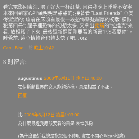
看完電影回東海, 喝了好大一杯紅茶, 害得我晚上睡覺不安寧
本來回到家心裡頭明明是甜甜的; 接著看 "Last Friends" 心變
得澀澀的; 睡前在床頭看最後一段恐怖懸疑超厚的初版"模倣
犯第四冊"; 腦子裡恐怖的幻想太多, 又拿出
斐翡
的"拉達克"來
看; 放輕鬆了下來, 最後還新翻開剛要看的新書"P.S我愛你"。
睡覺前, 這心情轉台也轉太快了吧... orz
Can I Blog...
於
晚上10:42
8 則留言:
augustinus
2008年6月11日 晚上11:48:00
在伊斯蘭世界的女人能夠這樣，真是相當了不起。
回覆
比
2008年6月12日 凌晨1:03:00
為什麼最近我應該要看的書是 哀悼乳房.....
(為什麼最近我總是抱怨個不停呢 實在不開心啊can地魔)