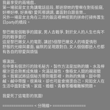
我最享受的兩場戲..
第一場就是女主角講電話這段, 那迷戀她的警察在對街偷窺,
好棒好棒, 好美喔! 愛死哪調調, 畫面對白跟音樂...
另外一場是女主角在三流的飯店裡神經質的拼命打掃佈置生
日party的橋段。
黎巴嫩是個戰爭的國家, 男人去戰爭, 對於女人的人生也有不
同的戰爭要打
這是黎巴嫩女人的電影, 講述5個黎巴嫩女人的嗔愛情愁
舒服的光線與畫面, 幽默的呈現跟對白, 女人個個都迷人也都
有各自的戀愛與煩惱
導演說..
在中東有個流行的除毛秘方，製作方法是加熱的糖、水及檸
檬汁混合熬煮成焦糖，充滿延展性，像極女人間的親密關
係。我嘗試將這個秘方帶到電影裡，熱熱的焦糖，甜中帶
鹹、鹹中帶酸，很美味，卻也可能會燒燙自己，宛如女人在
生活中面對愛情、家庭、婚姻、青春等種種難解問題。
我愛死了這電影的氛圍!
============== < 分隔線> ===============