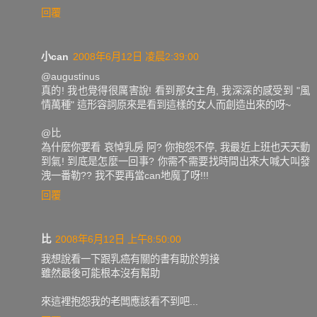
回覆
小can
2008年6月12日 凌晨2:39:00
@augustinus
真的! 我也覺得很厲害說! 看到那女主角, 我深深的感受到 "風
情萬種" 這形容詞原來是看到這樣的女人而創造出來的呀~
@比
為什麼你要看 哀悼乳房 阿? 你抱怨不停, 我最近上班也天天動
到氣! 到底是怎麼一回事? 你需不需要找時間出來大喊大叫發
洩一番勒?? 我不要再當can地魔了呀!!!
回覆
比
2008年6月12日 上午8:50:00
我想說看一下跟乳癌有關的書有助於剪接
雖然最後可能根本沒有幫助
來這裡抱怨我的老闆應該看不到吧...