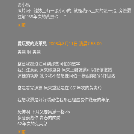
@小馬
照片阿~ 雜誌上有一張小小的, 就是我po上網的這一張, 旁邊還
註解 "65年次的黃惠玲....."
回覆
愛玩耍的克萊兒
2008年8月11日 清晨7:53:00
美麗 啊 美麗
整篇我都沒注意到那些可怕的數字
我只注意到 原來你單身 原來上雜誌還可以順便徵婚
這樣的功能 就令我不禁想像阿伯一樣跟你好好打個賭
當是看完通篇 原來重點是在“65“年次的黃惠玲
我想我還是好好隱藏住我那已經虛長你幾歲的年紀
恐怖啊 下月又要集滿一格vip
多麼羨慕你 青春的肉體
62年次的克萊兒
回覆