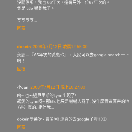
沒關係啦，我也 66年次，還有另外一位67年次的。
倒是 title 嚇到我了。
ㄎㄎㄎㄎ...
回覆
dokein
2008年7月12日 凌晨12:55:00
美麗＝『65年次的黃惠玲』，大家可以去google search一下
唷！
回覆
小can
2008年7月12日 晚上10:27:00
哈~ 也去過貝里斯的Lynn出現了!
親愛的Lynn呀~ 那title也只是嚇嚇人罷了, 沒什麼實質厲害的地
方啦! 真的, 相信我...
dokein學弟呀~ 賣鬧阿! 還真的去google了喔!! XD
回覆