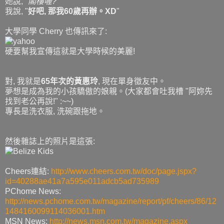
她說, "
閣樓喔?
"
我說, "
好吧, 那我60歲再辦。XD
"
大學同學 Cherry 也傳訊來了:
硬要幫我宣傳這就是大學時候的美麗!
對, 我就是
65年次的黃惠玲
, 現在單身徵友中。
夢想是成為我的小孩驕傲的娘親。(大家都會吐我槽 "阿妳先
找到老公再說!" :~~)
專長是洗衣服, 洗碗跟拖地。
然後雜誌上的照片是這張:
Cheers連結:
http://www.cheers.com.tw/doc/page.jspx?
id=40288ae41a7a595e011adcb5ad735989
PChome News:
http://news.pchome.com.tw/magazine/report/pf/cheers/86/12
1484160099114036001.htm
MSN News:
http://news.msn.com.tw/magazine.aspx