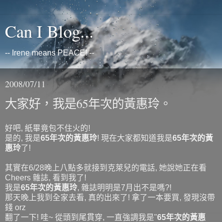
Can I Blog...
-- Irene means PEACE! --
2008/07/11
大家好，我是65年次的黃惠玲。
好吧, 紙畢竟包不住火的!
是的, 我是
65年次的黃惠玲
! 現在大家都知道我是
65年次的黃
惠玲
了!
其實在6/28晚上八點多就接到克萊兒的電話, 她說她正在看
Cheers 雜誌, 看到我了!
我是
65年次的黃惠玲
, 雜誌明明是7月出不是嗎?!
那天晚上我到全家去看, 真的出來了! 拿了一本要買, 發現沒帶
錢 orz
翻了一下! 哇~ 從頭到尾貫穿, 一直強調我是"
65年次的黃惠