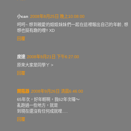
小can
2008年8月25日 晚上10:08:00
呵呵~ 想到親愛的姐姐妹妹們一起在這裡報出自己的年齡, 想
想也挺有趣的哩!! XD
回覆
度達
2008年9月21日 下午6:27:00
原來大家是同學ㄚ >
回覆
開瓶器
2008年9月26日 清晨6:46:00
65年次，好年輕啊，我62年次囉～
亂跑過一些地方，就是
到現在還沒有任何成就哩.....
回覆