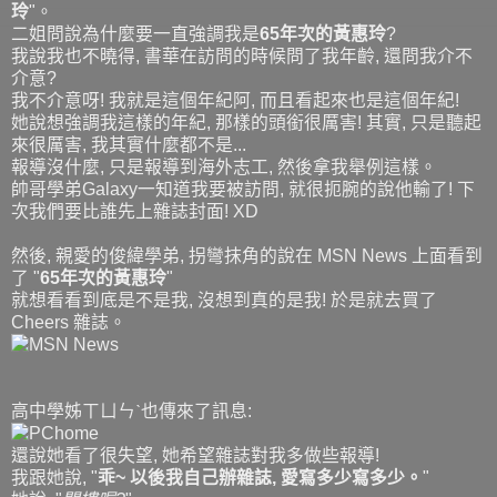
玲
"。
二姐問說為什麼要一直強調我是
65年次的黃惠玲
?
我說我也不曉得, 書華在訪問的時候問了我年齡, 還問我介不
介意?
我不介意呀! 我就是這個年紀阿, 而且看起來也是這個年紀!
她說想強調我這樣的年紀, 那樣的頭銜很厲害! 其實, 只是聽起
來很厲害, 我其實什麼都不是...
報導沒什麼, 只是報導到海外志工, 然後拿我舉例這樣。
帥哥學弟Galaxy一知道我要被訪問, 就很扼腕的說他輸了! 下
次我們要比誰先上雜誌封面! XD
然後, 親愛的俊緯學弟, 拐彎抹角的說在 MSN News 上面看到
了 "
65年次的黃惠玲
"
就想看看到底是不是我, 沒想到真的是我! 於是就去買了
Cheers 雜誌。
高中學姊ㄒㄩㄣˋ也傳來了訊息:
還說她看了很失望, 她希望雜誌對我多做些報導!
我跟她說, "
乖~ 以後我自己辦雜誌, 愛寫多少寫多少。
"