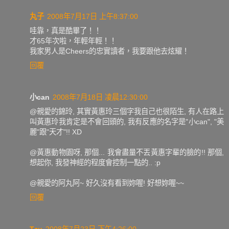
丸子
2008年7月17日 上午8:37:00
哇靠，真是酷畢了！！
才65年次啦，年輕年輕！！
我家男人是Cheers的忠實讀者，我要跟他去炫耀！
回覆
小can
2008年7月18日 凌晨12:30:00
@親愛的錦玲, 其實黃惠玲三個字我自己也很陌生, 有人在路上
叫黃惠玲我肯定是不會回頭的, 我有反應的名字是"小can", "美
麗"跟"天才"!! XD
@黃惠動物園呀, 那個... 我會盡量不丟黃惠字輩的臉的!! 那個,
想起你, 我發神經的程度會控制一點的.. :p
@親愛的阿丸阿~ 好久沒有看到妳喔! 好想妳喔~~
回覆
Tzu
2008年7月23日 下午4:26:00