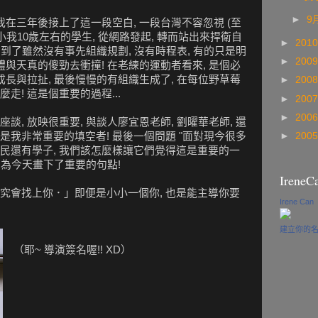
►
9
我在三年後接上了這一段空白, 一段台灣不容忽視 (至
我10歲左右的學生, 從網路發起, 轉而站出來捍衛自
►
201
看到了雖然沒有事先組織規劃, 沒有時程表, 有的只是明
►
200
體與天真的傻勁去衝撞! 在老練的運動者看來, 是個必
成長與拉扯, 最後慢慢的有組織生成了, 在每位野草莓
►
200
! 這是個重要的過程...
►
200
►
200
談, 放映很重要, 與談人廖宜恩老師, 劉曜華老師, 還
我非常重要的填空者! 最後一個問題 "面對現今很多
►
200
民還有學子, 我們該怎麼樣讓它們覺得這是重要的一
出也為今天畫下了重要的句點!
IreneC
究會找上你．」即便是小小一個你, 也是能主導你要
Irene Can
建立你的
（耶~ 導演簽名喔!! XD）