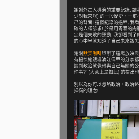
謝謝外星人導演的重要紀錄, 讓
少對我來說) 的一段歷史．一群小
己的聲音! 這個紀錄的過程, 我
確的人權訴求! 於是用青春的肉
定是個失敗的運動, 我卻看到了
的心中早就知道了自己未來該怎麼走
謝謝
默契咖啡
舉辦了這場放映與座
有楊傑銘跟導演江偉華的分享都是
談到政治就覺得與自己無關的公
件事?" (大意上是如此) 的提
別以為你可以忽略政治，政治終
捍衛的理念!