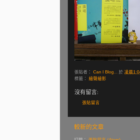
張貼者：
Can I Blog...
於
凌晨1:0
標籤：
繪聲繪影
沒有留言:
張貼留言
較新的文章
訂閱：
張貼留言 (Atom)