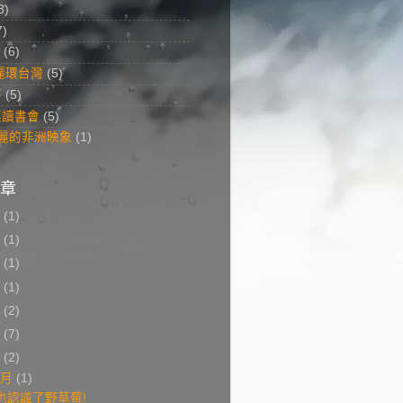
8)
7)
(6)
美麗環台灣
(5)
答
(5)
菜讀書會
(5)
 美麗的非洲映象
(1)
章
8
(1)
7
(1)
6
(1)
5
(1)
3
(2)
2
(7)
1
(2)
2月
(1)
也認識了野草莓!