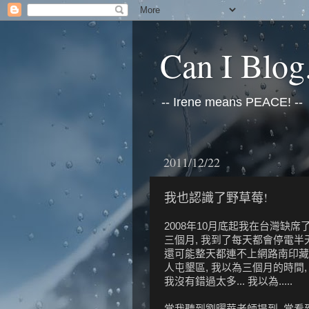
Can I Blog.
-- Irene means PEACE! --
2011/12/22
我也認識了野草莓!
2008年10月底起我在台灣缺席
三個月, 我到了每天都會停電半天
還可能整天都連不上網路南印藏
人屯墾區, 我以為三個月的時間,
我沒有錯過太多... 我以為.....
當我聽到劉曜華老師提到, 當看