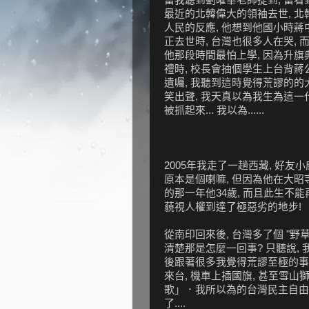
最近的北韓偉大的領袖去世, 北
人民的反應, 他想到他國小時蔣
正去世時, 台灣也很多人在哭, 
他那段時間最怕上學, 因為升旗
禮時, 校長會抽個學生上台背蔣
遺囑, 我聽到這時覺得荒謬的的
笑出聲, 我天真以為我生為這一
被抓起來... 我以為......
2005年我走了一趟西藏, 好友
原本是個喇嘛, 但因為他在大昭寺前喊
的那一年他34歲, 而且此生不能
藐視人權到達了極惡劣的地步!
從南印回來後, 台灣多了個 "野
清楚那是怎麼一回事? 只聽說, 
後跟著很多我覺得荒謬至極的事件
來台, 機車上插國旗, 甚至雪山
歌」．我所以為的台灣民主自由呢
了....