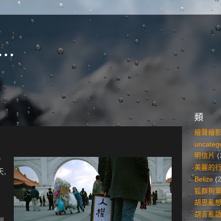
..
類
繪聲繪
uncateg
明信片
(
了
美麗的
,
Belize
(
狐群狗
胡思亂
胡言亂
到