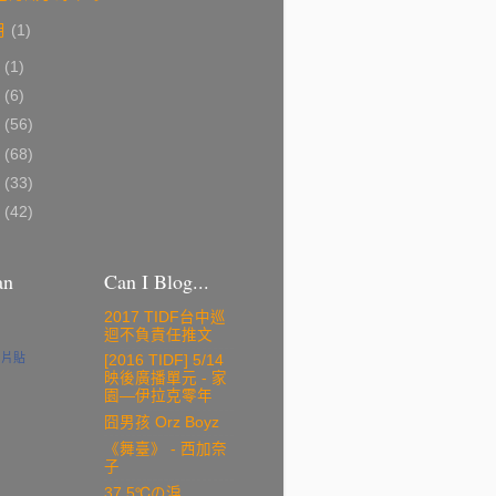
月
(1)
0
(1)
9
(6)
8
(56)
7
(68)
6
(33)
5
(42)
an
Can I Blog...
2017 TIDF台中巡
迴不負責任推文
名片貼
[2016 TIDF] 5/14
映後廣播單元 - 家
園—伊拉克零年
囧男孩 Orz Boyz
《舞臺》 - 西加奈
子
37.5℃の淚