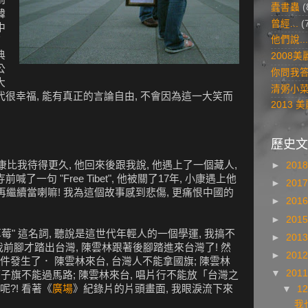
蠹書蟲
(
韓
曾經...
(
中
他們說...
而
典
2008
公
你問我
大
清粥小
代很幸福, 能有真正的言論自由, 不會因為這一大笑而
2013
歷史文
小康比我待得更久, 他回來後跟我說, 他遇上了一個藏人,
►
201
了一句 "Free Tibet", 他被關了17年, 小康遇上他
►
201
再繼續當喇嘛! 我為這個故事感到悲傷, 更痛恨中國的
►
201
►
201
草莓" 這名詞, 聽說是這世代年輕人的一個學運, 我搞不
►
201
我前腳才踏出台灣, 陳雲林跟著後腳踏進來台灣了! 然
►
201
發生了． 陳雲林來台, 台灣人不能拿國旗; 陳雲林
▼
201
獅子旗不能過馬路; 陳雲林來台, 唱片行不能放「台灣之
?! 看著《
廣場
》紀錄片的片頭畫面, 我眼淚流下來
▼
1
我