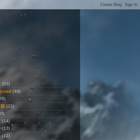
影
(53)
orized
(48)
28)
行腳
(21)
20)
黨
(14)
想
(13)
語
(11)