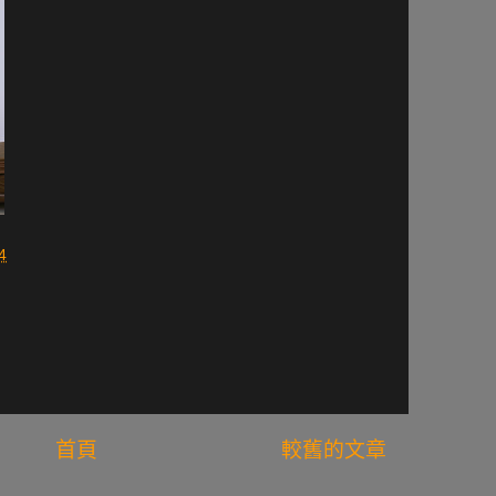
4
首頁
較舊的文章