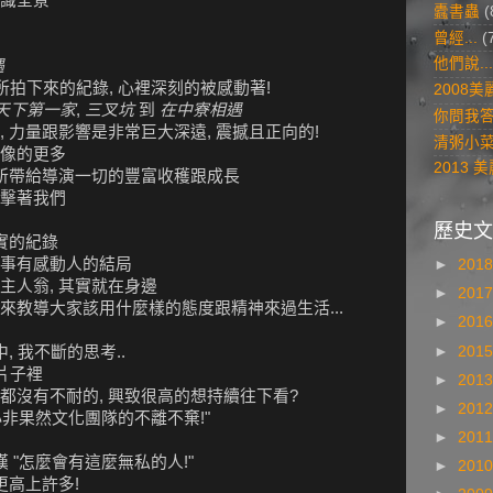
蠹書蟲
(
曾經...
(
他們說...
遇
所拍下來的紀錄, 心裡深刻的被感動著!
2008
天下第一家
,
三叉坑
到
在中寮相遇
你問我
 力量跟影響是非常巨大深遠, 震撼且正向的!
清粥小
像的更多
2013
程所帶給導演一切的豐富收穫跟成長
擊著我們
歷史文
實的紀錄
事有感動人的結局
►
201
主人翁, 其實就在身邊
►
201
來教導大家該用什麼樣的態度跟精神來過生活...
►
201
►
201
, 我不斷的思考..
片子裡
►
201
都沒有不耐的, 興致很高的想持續往下看?
►
201
小非果然文化團隊的不離不棄!"
►
201
 "怎麼會有這麼無私的人!"
►
201
更高上許多!