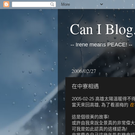
Can I Blog.
-- Irene means PEACE! --
2006/02/27
在中寮相遇
2005-02-25 高雄太陽溫暖得不
當天來回高雄, 為了看淑梅的
在
這是個很美的故事!
或許由我來說全景真的非常偉大
可我是如此認真的這樣認為!
非常慶幸自己這幾年能有機會認