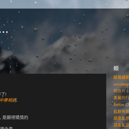
..
類
繪聲繪
uncateg
明信片
(
得了!
美麗的
中寮相遇
.
Belize
(
狐群狗
, 是顯得矯情的
胡思亂
胡言亂
識全景