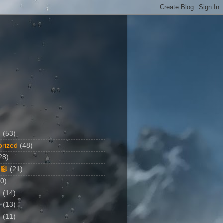
影
(53)
orized
(48)
28)
行腳
(21)
20)
黨
(14)
想
(13)
語
(11)