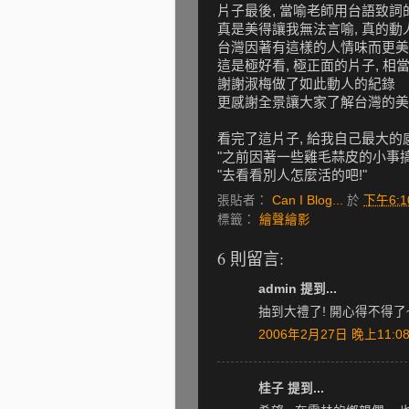
片子最後, 當喻老師用台語致詞
真是美得讓我無法言喻, 真的動人
台灣因著有這樣的人情味而更美好
這是極好看, 極正面的片子, 
謝謝淑梅做了如此動人的紀錄
更感謝全景讓大家了解台灣的美
看完了這片子, 給我自己最大的感
"之前因著一些雞毛蒜皮的小事搞
"去看看別人怎麼活的吧!"
張貼者：
Can I Blog...
於
下午6:1
標籤：
繪聲繪影
6 則留言:
admin 提到...
抽到大禮了! 開心得不得了
2006年2月27日 晚上11:08
桂子 提到...