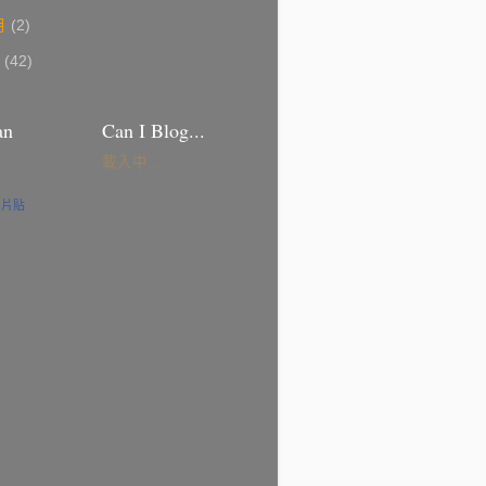
月
(2)
5
(42)
an
Can I Blog...
載入中…
名片貼