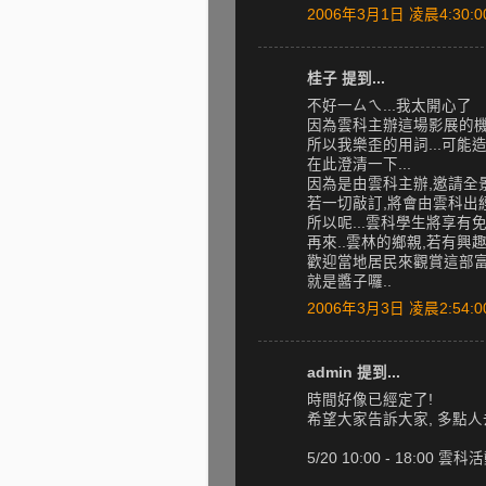
2006年3月1日 凌晨4:30:0
桂子 提到...
不好一ㄙㄟ...我太開心了
因為雲科主辦這場影展的機
所以我樂歪的用詞...可能造
在此澄清一下...
因為是由雲科主辦,邀請全景
若一切敲訂,將會由雲科出
所以呢...雲科學生將享有
再來..雲林的鄉親,若有興
歡迎當地居民來觀賞這部富
就是醬子囉..
2006年3月3日 凌晨2:54:0
admin 提到...
時間好像已經定了!
希望大家告訴大家, 多點人
5/20 10:00 - 18:00