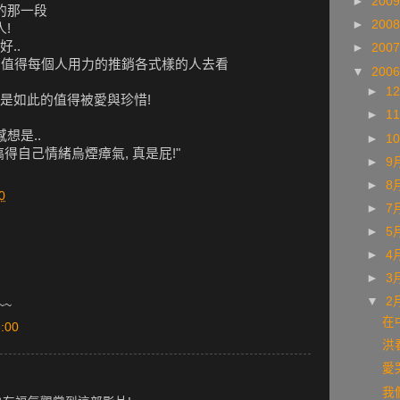
►
200
的那一段
►
200
!
..
►
200
相當值得每個人用力的推銷各式樣的人去看
▼
200
►
1
是如此的值得被愛與珍惜!
►
1
想是..
►
1
得自己情緒烏煙瘴氣, 真是屁!"
►
9
►
8
0
►
7
►
5
►
4
►
3
▼
2
~~
在
:00
洪
愛
我