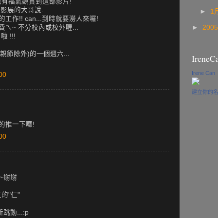
~也有福氣觀賞到這部影片!
辦影展的大哥說:
►
1
作!! can...到時就要澇人來囉!
ㄟ~ 不分校內或校外喔...
►
200
 !!!
親節除外)的一個週六...
IreneC
Irene Can
00
建立你的
的推一下囉!
00
一天~謝謝
的"仁"
動...:p