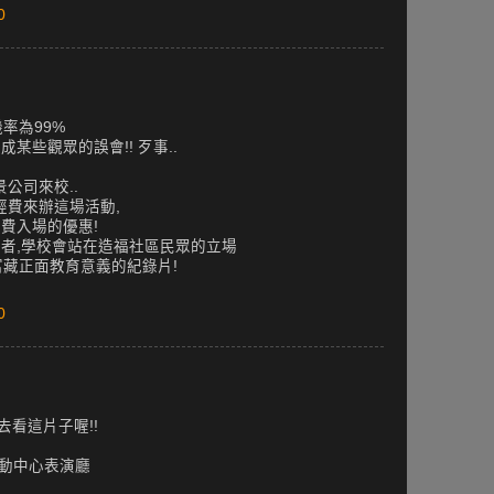
0
率為99%
成某些觀眾的誤會!! 歹事..
公司來校..
經費來辦這場活動,
免費入場的優惠!
趣者,學校會站在造福社區民眾的立場
藏正面教育意義的紀錄片!
0
去看這片子喔!!
 雲科活動中心表演廳