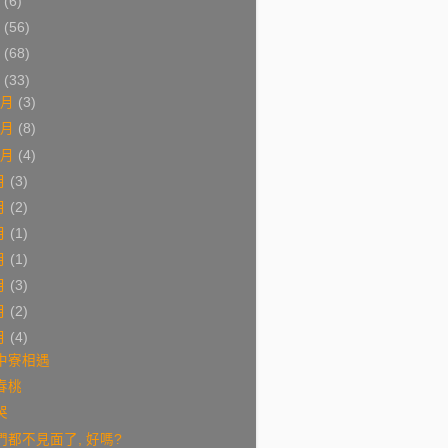
9
(6)
8
(56)
7
(68)
6
(33)
2月
(3)
1月
(8)
0月
(4)
月
(3)
月
(2)
月
(1)
月
(1)
月
(3)
月
(2)
月
(4)
中寮相遇
春桃
哭
們都不見面了, 好嗎?