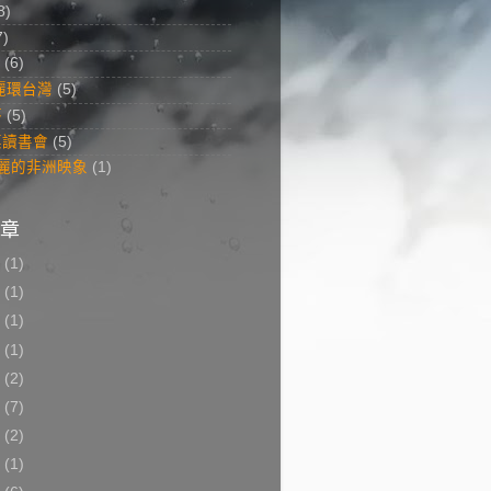
8)
7)
(6)
美麗環台灣
(5)
答
(5)
菜讀書會
(5)
 美麗的非洲映象
(1)
章
8
(1)
7
(1)
6
(1)
5
(1)
3
(2)
2
(7)
1
(2)
0
(1)