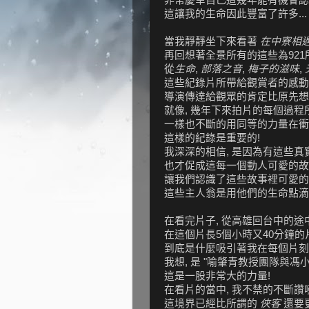
這讓我的生命因此豐富了許多...
當我靜靜坐下來看著
在中寮相
再回想著全景所有的這些為921
從
生命
,
部落之音
,
梅子的滋味
,
這些紀錄片所帶給觀賞者的感動,
導演傳達給觀眾的肯定比原先想
就像, 幾年下來拍片的每個過
一樣也不斷的用同等的力量在衝
這樣的紀錄是重要的!
我深深的相信, 是因為有這些真
也才促成這每一個動人可愛的故
讓我們認識了這些故事裡可愛的
這些主人翁是用他們的生命點滴
在看完片子, 從高雄回台中的途中
在這個片長5個小時又40分鐘的
到底是什麼吸引著我在每個片刻
我想, 是 "喻肇青教授團隊與馮
這是一股非常大的力量!
在看片的當中, 我不禁的不斷讚嘆
這境界已經比所謂的
俠客
還要