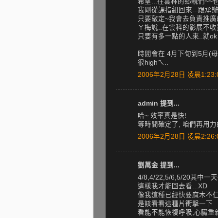
希望...在雲林的鄉親們~
我剛從課指組回來...跟承
只要敲定~我會去負責推廣的工
ㄚ梅說..在雲科的影展不收費
只要有多一點的人來..就ok 啦
時間會在 4月下旬到5月(母
很highㄟ..
2006年2月28日 凌晨1:23:
admin 提到...
哈~ 效率真是快!
等時間確定了, 咱們再用力
2006年2月28日 凌晨2:26:
劉萬金 提到...
4/8,4/22,5/6,5/20其中
這樣我才能回去看...XD
像我這種已經快要麻木不仁
是該看看這種片衝擊一下
看能不能恢復呼吸,心臟重新跳