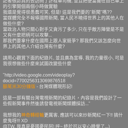
記者很認真的去訪問了計程車司機, 並且把便當擺在自己車上
的引擎開個兩個小時做實驗
我還是覺得很愚蠢可笑, 但是! 這是我們要的"新聞"嗎??
當媒體完全不報導國際新聞, 當人民不曉得世界上的其他人在
做些什麼?
當政治人物只關心對手又貪污了多少, 只在乎敵方陣營是不是
又有什麼把柄可以攻擊...
那我們要拿什麼在國際上跟人家競爭? 那我們又該怎麼向世
界上的其他人介紹台灣有什麼?
請用心觀賞下面的紀錄片, 並且廣為宣導, 我的力量很小, 可是
我很想做些什麼來試圖改變些什麼
"http://video.google.com/videoplay?
docid=7700256313069876518
腳尾米30分鐘版
- 台灣媒體現形記!
這是一部有關台灣電視新聞的紀錄片，內容是我們設計了一
些假新聞事件然後誘發電視新聞媒體採訪..."
我想我的
神奇轉經輪
更厲害, 應該可以來炒新聞紅一下!! 搞什
麼鬼呀!!! XD
(BTW, 我真是憂國憂民阿! 呼~ 終於可以安心睡覺了...)