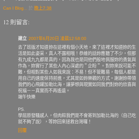
Can I Blog...
於
晚上7:38
12 則留言:
建立
2007年6月20日 凌晨12:58:00
去了班版才知道妳在這裡有個小天地，來了這裡才知道妳的生
活是如此姿采，真人不露相哦！恭維的話妳應聽了不少，但那
有九成九九都是真的，因為我也是同他們般地佩服妳的勇氣與
作為，妳實行了某些人內心深處的＂企盼＂。對妳來說可能不
難，但相對某些人如我來說：不易！但不管難易，每個人都是
用自己的速度保持前進，尤其是如妳樂觀的方式。謝謝妳帶領
我們的心飛躍加勒比海，讓夢想與現實如同我們對妳的欣喜與
祝福－－真實而不再遙遠。
端午快樂
PS.
學屈原發騷感人，但肉粽我們是不會寄到加勒比海的（自己吃
就不夠了說），等妳回來拯救台灣囉！
回覆