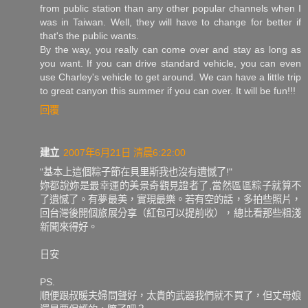
from public station than any other popular channels when I
was in Taiwan. Well, they will have to change for better if
that's the public wants.
By the way, you really can come over and stay as long as
you want. If you can drive standard vehicle, you can even
use Charley's vehicle to get around. We can have a little trip
to great canyon this summer if you can over. It will be fun!!!
回覆
建立
2007年6月21日 清晨6:22:00
"基本上這個粽子節在貝里斯我也沒有遺憾了!"
妳都說妳是最幸運的美景奇觀見證者了,當然區區粽子就算不
了遺憾了。有夢最美，實現最樂。若有空的話，多拍些照片，
回台灣後開個旅展分享（紅包可以提前收），總比看那些粗淺
新聞來得好。
日安
PS.
順便跟叔暖夫婦問聲好，太貴的武器我們就不買了，但丈母娘