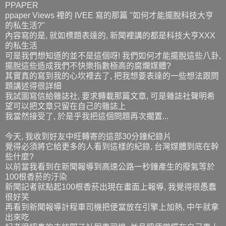
PPAPER
ppaper Views 裡的 IVEE 寫的那篇 "如何才能擺脫科技大亨
的私生活?"
內容寫的是, 就如標題表達的, 新聞裡講的都是科技大亨XXX
的私生活
可是我們想知道的並不是這個呀! 我們如何才能擺脫這些八卦,
擺脫這些造成我們不快樂指數極高的腐爛媒體?
其實真的寫到我的心坎裡去了, 把我想要表達的一些想法跟問
題講述得很詳細
我試圖寫信給雜誌社, 要求轉載那篇文章, 可是雜誌社聲明希
望可以把文章只留在自己的雜誌上
我當然接受了, 於是乎我把這個問題再次擱置...
今天, 我收到好友中旺轉寄的這部30分鐘紀錄片
覺得必須將它給更多的人看到這樣的紀錄, 台灣媒體到底在幹
些什麼?
以前當我看到在新聞報導到高速公路一秒鐘產生的廢氣等於
100根香菸的汙染
新聞記者就點起100根香菸出現在畫面上報導, 我覺得很愚蠢
很好笑
再看到新聞報導計程車司機把便當放在引擎上加熱, 中午就拿
出來吃