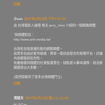
回覆
小can
2007年6月23日 下午3:47:00
由 台灣電影人論壇 格主 jerry_chen 介紹的一個網路媒體:
"與媒體對抗：
http://www.anti-media.tw/
台灣有自我意識形態的網路媒體。
由眾多自由記者所組成，算是一個自由發言的新聞平台，討論
內容都極具批判性。
有嚴格做到媒體的社會監督責任，缺點是火藥味濃厚、政治新
聞還是佔大多數。"
(突然間看到了很多台灣媒體鬥士)
回覆
清道夫
2007年6月23日 晚上11:11:00
Hi 小Can