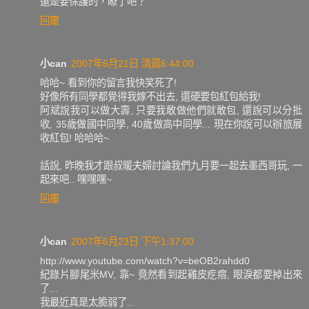
還是要保護的，瞭了吧？
回覆
小can
2007年6月21日 清晨6:44:00
哈哈~ 看到你的留言我快笑死了!
好像所有同學都覺得我嫁不出去, 還硬要包紅包給我!
阿斌說我可以做大壽, 只要我敢做他們就敢包, 還說可以分批
收, 35歲做國中同學, 40歲做高中同學... 現在你說可以辦旅展
收紅包! 哈哈哈~
話說, 昨晚我才跟叔暖夫婦討論我們九月要一起去墨西哥玩, 一
起來吧.. 嘿嘿嘿~
回覆
小can
2007年6月23日 下午1:37:00
http://www.youtube.com/watch?v=beOB2rahdd0
紀錄片腳尾米MV, 靠~ 竟然看到起雞皮疙瘩, 眼淚都要掉出來
了...
我最近真是太脆弱了...