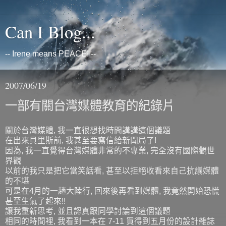
Can I Blog...
-- Irene means PEACE! --
2007/06/19
一部有關台灣媒體教育的紀錄片
關於台灣媒體, 我一直很想找時間講講這個議題
在出來貝里斯前, 我甚至要寫信給新聞局了!
因為, 我一直覺得台灣媒體非常的不專業, 完全沒有國際觀世
界觀
以前的我只是把它當笑話看, 甚至以拒絕收看來自己抗議媒體
的不堪
可是在4月的一趟大陸行, 回來後再看到媒體, 我竟然開始恐慌
甚至生氣了起來!!
讓我重新思考, 並且認真跟同學討論到這個議題
相同的時間裡, 我看到一本在 7-11 買得到五月份的設計雜誌