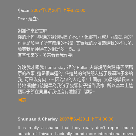
小can
2007年6月20日 上午8:20:00
Dear 建立~
謝謝你來留言喔!
你的那句 "恭維的話妳應聽了不少，但那有九成九九都是真的"
可真是加重了所有恭維的份量! 其實我的朋友恭維我的不很多,
讚美我是神經病的倒是多一點.. :p
有空常來呀~ 多來看看我作夢!
昨晚我才跟我 home stay 裡的 Fuller 夫婦說明台灣粽子節屈
原的故事, 還是很幸運的, 住這兒的台灣朋友送了幾顆粽子來給
我, 可是沒有肉 :~~ 因為包的人吃素! 出國前, 大學的學長crm
特地讓他娘親提早為我包了幾顆粽子送到我家, 所以基本上這
個粽子節在貝里斯我也沒有遺憾了! 嘿嘿~
回覆
Shunuan & Charley
2007年6月20日 下午4:06:00
It is really a shame that they really don't report much
outside of Taiwan. I actually found more international news