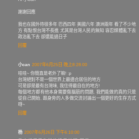
謝謝回應
我也在國外待很多年 巴西四年 美國六年 澳洲兩年 看了不少地
方 有點恨台灣不長進 尤其是台灣人民的無知 容忍媒體亂下去
政治亂下去 卻還能過日子
回覆
小can
2007年6月25日 晚上8:28:00
哇哇~ 你簡直是老外了嘛! :p
台灣絕對不是一個世界上最適合居住的地方
可是卻是最有台灣味, 我住得最自在的地方!
每個地方都有他本身需要傷腦筋的問題, 我們能做的真的只是
從自己開始, 跟身旁的人多做交流討論出一個更好的生存方式
呀~
回覆
杨
2007年6月26日 下午6:10:00