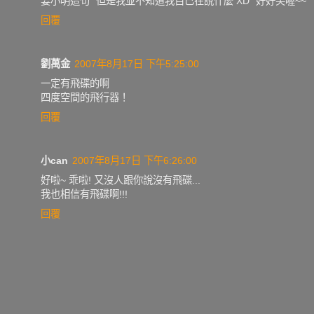
姜小明這句 "但是我並不知道我自己在說什麼 XD" 好好笑喔~~
回覆
劉萬金
2007年8月17日 下午5:25:00
一定有飛碟的啊
四度空間的飛行器！
回覆
小can
2007年8月17日 下午6:26:00
好啦~ 乖啦! 又沒人跟你說沒有飛碟...
我也相信有飛碟啊!!!
回覆