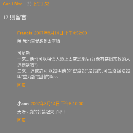
Can I Blog...
於
下午1:52
12 則留言:
Francis
2007年8月14日 下午4:52:00
哈,我也直覺想到太空艙
可是勒
一來...他也可以相信人類上太空是騙局(好像有某個宗教的人
這樣講吧?)
二來...這或許可以證明他的"密度說"是錯的,可是沒辦法證
明"重力說"是對的啊~~
回覆
小can
2007年8月14日 下午5:10:00
天呀~ 真的討論起來了耶!!
回覆