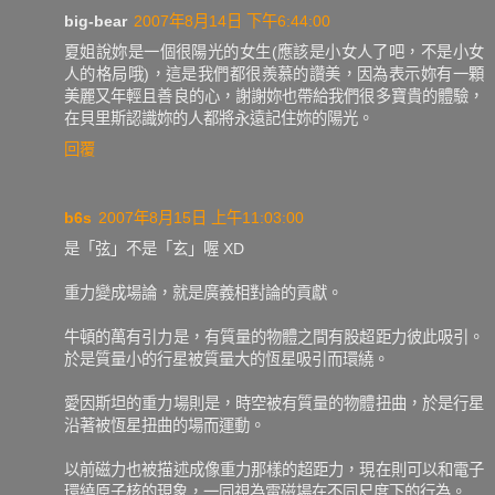
big-bear
2007年8月14日 下午6:44:00
夏姐說妳是一個很陽光的女生(應該是小女人了吧，不是小女
人的格局哦)，這是我們都很羨慕的讚美，因為表示妳有一顆
美麗又年輕且善良的心，謝謝妳也帶給我們很多寶貴的體驗，
在貝里斯認識妳的人都將永遠記住妳的陽光。
回覆
b6s
2007年8月15日 上午11:03:00
是「弦」不是「玄」喔 XD
重力變成場論，就是廣義相對論的貢獻。
牛頓的萬有引力是，有質量的物體之間有股超距力彼此吸引。
於是質量小的行星被質量大的恆星吸引而環繞。
愛因斯坦的重力場則是，時空被有質量的物體扭曲，於是行星
沿著被恆星扭曲的場而運動。
以前磁力也被描述成像重力那樣的超距力，現在則可以和電子
環繞原子核的現象，一同視為電磁場在不同尺度下的行為。