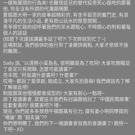
一樣無厘頭的行為來! 也難怪這兒的替代役男死心蹋地的跟著
他, 完全沒有所謂的代溝跟隔閡..
夏姐跟大明一家的故事超精彩的, 有含辛茹苦的奮鬥史, 有浪
漫平凡的生活小品, 更有遊山玩水的愜意閒暇...
秀苓很忙碌的招呼著我們的茶水跟點心, 不時開心的附和著每
個人的談話
(知道下次誰該講最多話了吧?! 下次妳就別忙了~)
這場對談, 我們愉快的進行到了凌晨快兩點, 大家才依依不捨
的離開...
Sally 說, "以清粥小菜為名, 很明顯是為了吃阿! 大家吃飽喝足
了肯定只有閒聊, 怎麼可能讀書?"
亮丰問, "阿是讀什麼書阿? 什麼書?"
哎唷~ 都說了是草創, 剛成立, 大家先別急嘛! 我們總該先了解
了解彼此吧!
制度跟其他慢慢都會成型的! 大家有耐心一點呀~
說了是讀書會, 其實這次我們有討論跟檢討了 "中國民間故事"
這套套書的! 很厲害吧?! 嘿~
現在, 你們就多多想想牛頓跟萬有引力, 還有姜小明同學提的
"場論" 跟 "超玄論"??
你們想明瞭了, 我們的下一場讀書會就真的會讀書了! 期待一
下吧~ XD