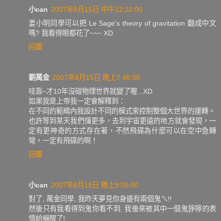
小can
2007年8月15日 中午12:32:00
姜小明同學可以把 Le Sage's theory of gravitation 翻成中文
嗎? 我看得眼都花了~~~ XD
回覆
劉萬金
2007年8月15日 晚上7:48:00
哇靠~才10年沒碰物理世界就變了喔...XD
如果我是上帝我一定會解釋到：
在不同的範疇內我設計不同的模式來控制整個大世界的運轉。
也許等到某天我們懂更多，去到宇宙更遠的地方就會發現，一
定有更神奇的方式存在著，不然飛碟為什麼可以在空中急轉
彎，一定有飛碟的啊！
回覆
小can
2007年8月15日 晚上9:05:00
對了, 萬金同學, 我昨天夢見你身邊有兩個鬼ㄟ!!
然後只有我看得到鬼你看不到, 我後來被其中一個鬼猙獰的表
情給嚇醒了!