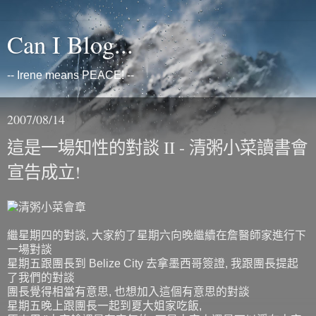
Can I Blog...
-- Irene means PEACE! --
2007/08/14
這是一場知性的對談 II - 清粥小菜讀書會
宣告成立!
繼星期四的對談, 大家約了星期六向晚繼續在詹醫師家進行下
一場對談
星期五跟團長到 Belize City 去拿墨西哥簽證, 我跟團長提起
了我們的對談
團長覺得相當有意思, 也想加入這個有意思的對談
星期五晚上跟團長一起到夏大姐家吃飯,