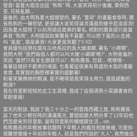
發音! 當夏大姐念出這 "熊熊" 時, 大家笑得前仆後繼, 東倒西
歪, 花枝亂顫...
最後的, 由大明為夏大姐頒發的, 署名 "夏荷" 的書籤會章時, 團
長熊熊的一聲怒號, 更是讓大家笑得淚流滿面到幾乎屁滾尿流!
因為夏大姐用了以前用過這麼美的筆名, 相對的團長卻只能當
鼻音 "熊熊", 大明還說如果團長不喜歡, 可以把下面的火去掉,
叫 "能能", 還是鼻音! 大家更是笑翻了!! XD
會員還包括現在還在瓜地馬拉的吳大嫂淑卿, 署名 "小卿卿",
我問大明 "我們每個人都可以叫大嫂'小卿卿'嗎?", 大明害羞的
笑說 "當然只有女生跟我可以!", 熊熊團長, 您就... 嘿嘿嘿~
看著這樣好不歡樂的場面, 也看著這很美有質感的木製的書籤
會章, 其實我的胸腔裡著實的感動著!
和著笑聲擦掉的眼淚, 我不曉得是我笑得太用力, 還是感動的
眼淚?
我在貝里斯短短的志工生涯裡, 我成了這個清粥小菜讀書會的
草創會員!
當天的對談, 我說了我三十分之一的雲南西藏之旅, 熊熊團長
談了他年少輕狂時的瀟灑風光, 夏姐姐跟大明分享了12年前他
們怎麼來到貝里斯, 當時貝里斯的模樣跟生活... etc.
熊熊團長的年輕故事就跟時下年輕人的瘋狂相差無幾, 可是你
很難想像幾十年前的年輕人, 就是我們所說的"大人", 竟然做出