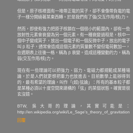
但是，原子核裡面有一堆帶正電的質子，卻不會像帶負電的電
子一樣分開繞著某東西轉。於是我們有了強(交互作用/核)力。
然而，即使有強力把原子核鎖在一個很小的範圍內，卻有一些
放射性元素會衰變為另一個元素。有一種衰變過程是，核中一
個中子變成質子，放出一個電子和一個反微中子，放出的電子
叫 β 粒子，通常會造成這個元素的質量數不變但電荷數加一，
在週期表上往後一格，稱為 β 衰變。造成這種變動的力，稱為
弱(交互作用/核)力。
現在有一些理論可以把強力、弱力、電磁力都規範成某種場
論，於是人們就更想把重力也放進去。目前數學上能辦得到
的，最有希望的理論，叫作「(超)弦論」：所有的基本粒子都
是某種必須以十度空間來建構的「弦」的某個狀態。確實是很
玄沒錯。
BTW, 吳大哥的理論，其實可能是：
http://en.wikipedia.org/wiki/Le_Sage's_theory_of_gravitation
回覆