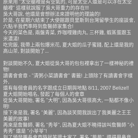
原來用 "太空艙裡是有空氣的, 可是太空人還是可以浮在太空
艙裡" 這樣就說服了吳大哥重力的存在!!!
吳大哥說, 他還是會想辦法來證明他的理論的!
於是, 在星期六結束了大使館跟貝里斯到台灣留學生的座談會,
六點半我們準時到詹醫師家集合!
今天的菜色是, 兩盤青菜, 炸咖哩雞肉丸, 三杯雞, 蝦蒸蛋跟玉
米濃湯!
吃完飯, 我帶上兩包爆米花, 夏大姐的瓜子蜜餞, 配上還是我的
高山茶, 對談開始了...
對談開始不久, 夏大姐從吳大哥的包包裡拿出了一樣神秘的禮
物!
讀書會會章 - "清粥小菜讀書會" 書籤! 上頭除了有讀書會字樣
外,
還有每個會員的名字跟成立日期與地點 8/11, 2007 Belize!!
夏大姐開始唱名, 發起了每個人的會章
從吳大哥開始, 署名 "大明", 因為吳大哥很高大, 一點都不像小
明!
接下來是我, 署名 "美麗", 因為談笑間我說出了我美麗之王王
美麗的故事!
再來是詹醫師, 署名 "秀苓", 因為夏大姐不曉得該叫詹醫師 "小
秀秀" 還是 "小苓苓"!
到了頒發團長會章時就笑壞大家了, 署名 "熊熊", 還得用鼻音