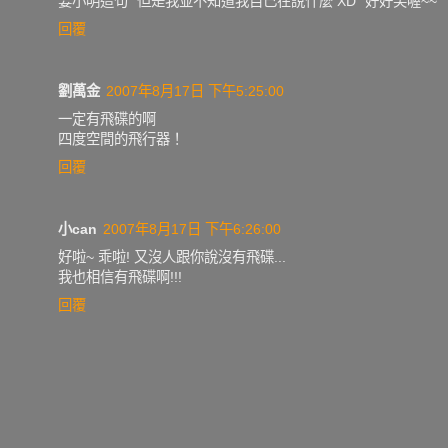
姜小明這句 "但是我並不知道我自己在說什麼 XD" 好好笑喔~~
回覆
劉萬金
2007年8月17日 下午5:25:00
一定有飛碟的啊
四度空間的飛行器！
回覆
小can
2007年8月17日 下午6:26:00
好啦~ 乖啦! 又沒人跟你說沒有飛碟...
我也相信有飛碟啊!!!
回覆