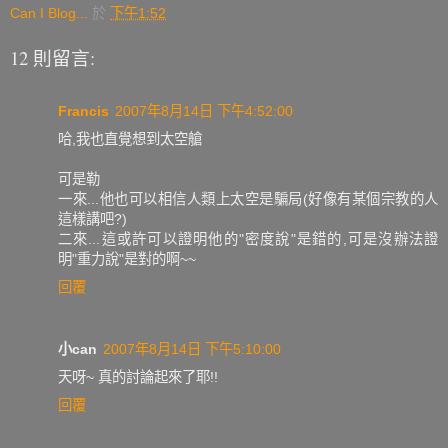
Can I Blog...
於
下午1:52
12 則留言:
Francis
2007年8月14日 下午4:52:00
哈,我也直覺想到太空艙
可是勒
一來...他也可以相信人類上太空是騙局(好像有某個宗教的人
這樣講吧?)
二來...這或許可以證明他的"密度說"是錯的,可是沒辦法證
明"重力說"是對的啊~~
回覆
小can
2007年8月14日 下午5:10:00
天呀~ 真的討論起來了耶!!
回覆