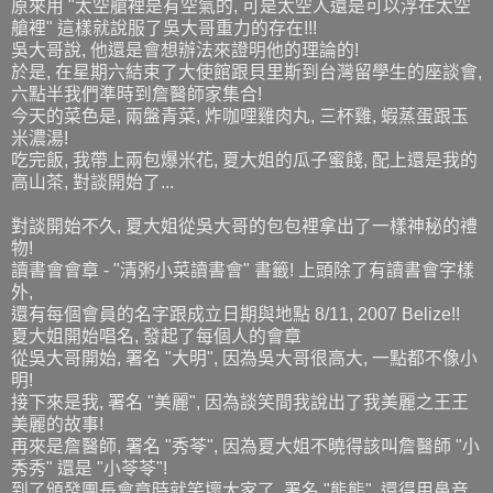
原來用 "太空艙裡是有空氣的, 可是太空人還是可以浮在太空
艙裡" 這樣就說服了吳大哥重力的存在!!!
吳大哥說, 他還是會想辦法來證明他的理論的!
於是, 在星期六結束了大使館跟貝里斯到台灣留學生的座談會,
六點半我們準時到詹醫師家集合!
今天的菜色是, 兩盤青菜, 炸咖哩雞肉丸, 三杯雞, 蝦蒸蛋跟玉
米濃湯!
吃完飯, 我帶上兩包爆米花, 夏大姐的瓜子蜜餞, 配上還是我的
高山茶, 對談開始了...
對談開始不久, 夏大姐從吳大哥的包包裡拿出了一樣神秘的禮
物!
讀書會會章 - "清粥小菜讀書會" 書籤! 上頭除了有讀書會字樣
外,
還有每個會員的名字跟成立日期與地點 8/11, 2007 Belize!!
夏大姐開始唱名, 發起了每個人的會章
從吳大哥開始, 署名 "大明", 因為吳大哥很高大, 一點都不像小
明!
接下來是我, 署名 "美麗", 因為談笑間我說出了我美麗之王王
美麗的故事!
再來是詹醫師, 署名 "秀苓", 因為夏大姐不曉得該叫詹醫師 "小
秀秀" 還是 "小苓苓"!
到了頒發團長會章時就笑壞大家了, 署名 "熊熊", 還得用鼻音