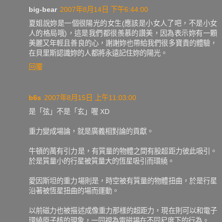
big-bear
2007年8月14日 下午6:44:00
夏姐說妳是一個很陽光的女生(應該是小女人了吧，不是小女
人的格局哦)，這是我們都很羨慕的讚美，因為表示妳有一顆
美麗又年輕且善良的心，謝謝妳也帶給我們很多寶貴的體驗，
在貝里斯認識妳的人都將永遠記住妳的陽光。
回覆
b6s
2007年8月15日 上午11:03:00
是「弦」不是「玄」喔 XD
重力變成場論，就是廣義相對論的貢獻。
牛頓的萬有引力是，有質量的物體之間有股超距力彼此吸引。
於是質量小的行星被質量大的恆星吸引而環繞。
愛因斯坦的重力場則是，時空被有質量的物體扭曲，於是行星
沿著被恆星扭曲的場而運動。
以前磁力也被描述成像重力那樣的超距力，現在則可以和電子
環繞原子核的現象，一同視為電磁場在不同尺度下的行為。