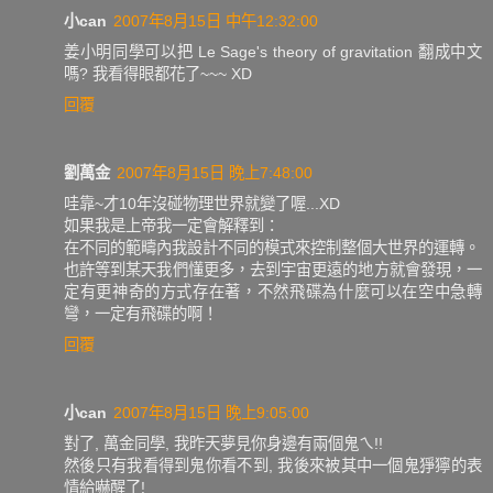
小can
2007年8月15日 中午12:32:00
姜小明同學可以把 Le Sage's theory of gravitation 翻成中文
嗎? 我看得眼都花了~~~ XD
回覆
劉萬金
2007年8月15日 晚上7:48:00
哇靠~才10年沒碰物理世界就變了喔...XD
如果我是上帝我一定會解釋到：
在不同的範疇內我設計不同的模式來控制整個大世界的運轉。
也許等到某天我們懂更多，去到宇宙更遠的地方就會發現，一
定有更神奇的方式存在著，不然飛碟為什麼可以在空中急轉
彎，一定有飛碟的啊！
回覆
小can
2007年8月15日 晚上9:05:00
對了, 萬金同學, 我昨天夢見你身邊有兩個鬼ㄟ!!
然後只有我看得到鬼你看不到, 我後來被其中一個鬼猙獰的表
情給嚇醒了!