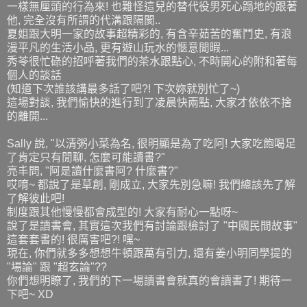
一樣無厘頭的行為來! 也難怪這兒的替代役男死心蹋地的跟著
他, 完全沒有所謂的代溝跟隔閡..
夏姐跟大明一家的故事超精彩的, 有含辛茹苦的奮鬥史, 有浪
漫平凡的生活小品, 更有遊山玩水的愜意閒暇...
秀苓很忙碌的招呼著我們的茶水跟點心, 不時開心的附和著每
個人的談話
(知道下次誰該講最多話了吧?! 下次妳就別忙了~)
這場對談, 我們愉快的進行到了凌晨快兩點, 大家才依依不捨
的離開...
Sally 說, "以清粥小菜為名, 很明顯是為了吃阿! 大家吃飽喝足
了肯定只有閒聊, 怎麼可能讀書?"
亮丰問, "阿是讀什麼書阿? 什麼書?"
哎唷~ 都說了是草創, 剛成立, 大家先別急嘛! 我們總該先了解
了解彼此吧!
制度跟其他慢慢都會成型的! 大家有耐心一點呀~
說了是讀書會, 其實這次我們有討論跟檢討了 "中國民間故事"
這套套書的! 很厲害吧?! 嘿~
現在, 你們就多多想想牛頓跟萬有引力, 還有姜小明同學提的
"場論" 跟 "超玄論"??
你們想明瞭了, 我們的下一場讀書會就真的會讀書了! 期待一
下吧~ XD