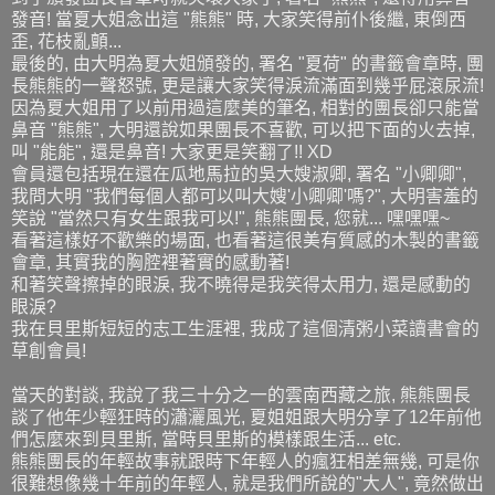
發音! 當夏大姐念出這 "熊熊" 時, 大家笑得前仆後繼, 東倒西
歪, 花枝亂顫...
最後的, 由大明為夏大姐頒發的, 署名 "夏荷" 的書籤會章時, 團
長熊熊的一聲怒號, 更是讓大家笑得淚流滿面到幾乎屁滾尿流!
因為夏大姐用了以前用過這麼美的筆名, 相對的團長卻只能當
鼻音 "熊熊", 大明還說如果團長不喜歡, 可以把下面的火去掉,
叫 "能能", 還是鼻音! 大家更是笑翻了!! XD
會員還包括現在還在瓜地馬拉的吳大嫂淑卿, 署名 "小卿卿",
我問大明 "我們每個人都可以叫大嫂'小卿卿'嗎?", 大明害羞的
笑說 "當然只有女生跟我可以!", 熊熊團長, 您就... 嘿嘿嘿~
看著這樣好不歡樂的場面, 也看著這很美有質感的木製的書籤
會章, 其實我的胸腔裡著實的感動著!
和著笑聲擦掉的眼淚, 我不曉得是我笑得太用力, 還是感動的
眼淚?
我在貝里斯短短的志工生涯裡, 我成了這個清粥小菜讀書會的
草創會員!
當天的對談, 我說了我三十分之一的雲南西藏之旅, 熊熊團長
談了他年少輕狂時的瀟灑風光, 夏姐姐跟大明分享了12年前他
們怎麼來到貝里斯, 當時貝里斯的模樣跟生活... etc.
熊熊團長的年輕故事就跟時下年輕人的瘋狂相差無幾, 可是你
很難想像幾十年前的年輕人, 就是我們所說的"大人", 竟然做出