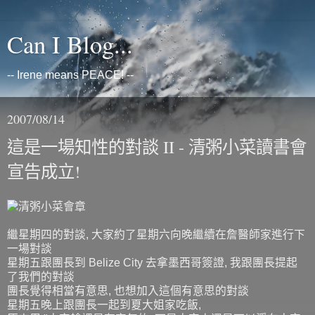
Can I Blog...
-- Irene means PEACE! --
2007/08/14
這是一場知性的對談 II - 清粥小菜讀書會
宣告成立!
繼星期四的對談, 大家約了星期六向晚繼續在詹醫師家進行下
一場對談
星期五跟團長到 Belize City 去拿墨西哥簽證, 我跟團長提起
了我們的對談
團長覺得相當有意思, 也想加入這個有意思的對談
星期五晚上跟團長一起到夏大姐家吃飯,