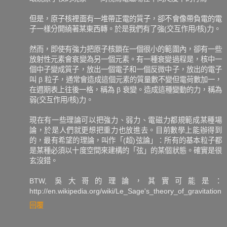
但是，原子核裡面有一堆帶正電的質子，卻不會像帶負電的電
子一樣分開繞著某東西轉。於是我們有了強(交互作用/核)力。
然而，即使有強力把原子核鎖在一個很小的範圍內，卻有一些
放射性元素會衰變為另一個元素。有一種衰變過程是，核中一
個中子變成質子，放出一個電子和一個反微中子，放出的電子
叫 β 粒子，通常會造成這個元素的質量數不變但電荷數加一，
在週期表上往後一格，稱為 β 衰變。造成這種變動的力，稱為
弱(交互作用/核)力。
現在有一些理論可以把強力、弱力、電磁力都規範成某種場
論，於是人們就更想把重力也放進去。目前數學上能辦得到
的，最有希望的理論，叫作「(超)弦論」：所有的基本粒子都
是某種必須以十度空間來建構的「弦」的某個狀態。確實是很
玄沒錯。
BTW, 吳大哥的理論，其實可能是：
http://en.wikipedia.org/wiki/Le_Sage's_theory_of_gravitation
回覆