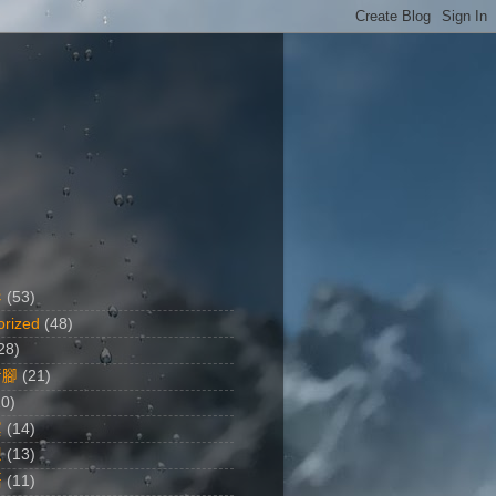
影
(53)
orized
(48)
28)
行腳
(21)
20)
黨
(14)
想
(13)
語
(11)