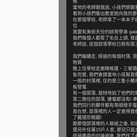
候
當地的老師跟我說, 小孩們想跟我
看到小孩們衝出教室跑向我的那一
在那個學校, 老師拿了一本本子
位
我要有美術天份的帥哥學弟 gal
我們每個人都簽了名在上頭, 我
老師說, 這個部落學校已經有兩
我們繼續走, 經過的每個村落,
物資
晚上住學校走廊睡帳篷、三餐隨
紮完營, 我們會請當地小孩幫我
一般的村落裡, 住的是三隻小豬
板發電
有一個部落, 我特地拍了他們的電
第二晚住的部落, 連電都沒有!
我們同行的夥伴都有帶頭燈手電
我在想, 部落裡的人一定覺得我們很
了戴隱形眼鏡!
跟那個部落裡的人聊過之後, 
還另外住著15戶人家, 那兒只能
經過團員的討論過後, 我們找了