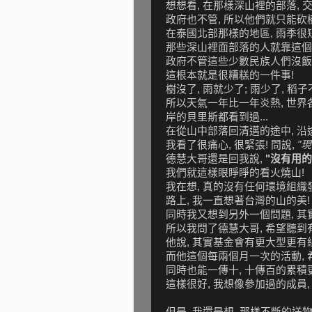
想想看, 在那樣深山裡的部落,
政府也不管, 所以他們就只能砍樹,
在泰國北部那樣的地區, 雨季很
那些深山裡面部落的人就靠這個
政府不管這些少數民族人們沒飯
這根本就是很糟糕的一件事!
樹沒了, 雨就少了; 雨少了, 稻
所以天氣一年比一年炎熱, 世界
岸的貝里斯都看到過...
在從山中部落回清邁的途中, 沿途
我看了很痛心, 很緊張! 問說,
"現
德慧大哥還是回我說,
"沒有用的
我們就這樣眼睜睜的看火燒山!
我在想, 真的沒有任何環境組織
路上, 我一直想著台灣的山的美!
同時我又想到另外一個問題, 其
所以我問了德慧大哥, 希望聽
他說, 其實基金會有更大型更有
而他這個每兩個月一次的活動, 
同時也能一傳十, 十傳百的累積
這樣很好, 我想像參加過的成員,
但是, 我還是想, 那樣不斷的送