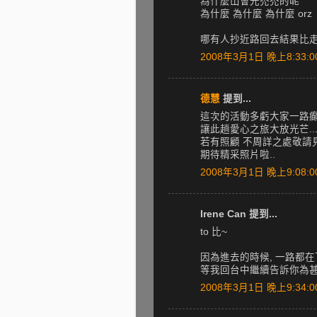
為什麼山會光禿禿的呢
為什麼 為什麼 為什麼 orz
哪有人抄近路回去結果比
2008年3月1日 晚上8:33:0
德慧
提到...
這次的活動多虧大家一路癲波
讓此趟愛心之旅大放光芒....
若有照顧 不周詳之處敬請見諒呀
期待精采照片啦..
2008年3月1日 晚上9:08:0
Irene Can 提到...
to 比~
因為進去的時候, 一路都在
等我回台中繼續告訴你為甚麼喔
2008年3月1日 晚上9:34:0