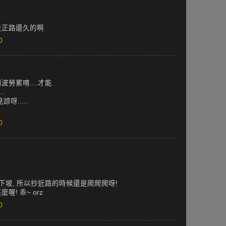
走正路還久的啊
0
勞累唷....才能
.
.....
0
下坡, 所以抄近路的時候還是爬爬爬呀!
! 乖~ orz
0