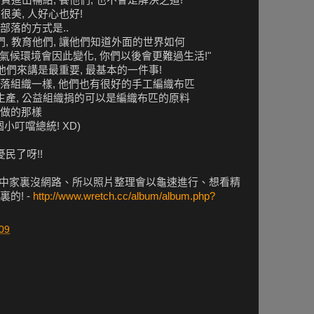
很美, 人好心也好!
部落的方式是..
們, 教育他們, 讓他們知道外面的世界如何
, 氣候環境會因此變化, 你們以後會更難過生活!"
對他們來講是最重要, 最基本的一件事!
落組織一樣, 他們也有很好的手工編織布匹
生產, 公益組織捐的可以是編織布匹的原料
做的那樣
小叮噹總統! XD)
民了呀!!
、台中家裏沒網路、所以照片整理會以龜速進行、想看精
的! -
http://www.wretch.cc/album/album.php?
09