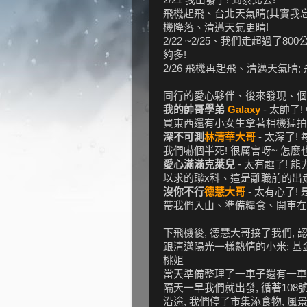
飛機起飛、台北天氣晴(其實我忘
機降落、清邁天氣更晴!
2/22 ~2/25、我們走超過
夠多!
2/26 飛機再起飛、清邁天氣晴
同行的愛心夥伴、後來發現、個個
我的帥哥學弟
Galaxy
- 太帥
買東西還有小女生拿著相機猛拍
深不可測
林清華大哥
- 太深了
我們嚇個半死! 很厲害呀~ 怎麼也看
愛心滿滿克萊兒
- 太有趣了! 
以求的聯x科、這是離職前的出
沒你不行
德慧大哥
- 太有心了
帶我們入山、準備糧食、開車在
下飛機後, 德慧大哥接了我們, 
跟清邁陽光一樣熱情的小米; 基
桃姐
當天準備整理了一車子還有一車
隔天一早我們就出發, 循著10
沿途, 我們停了市集添食物, 