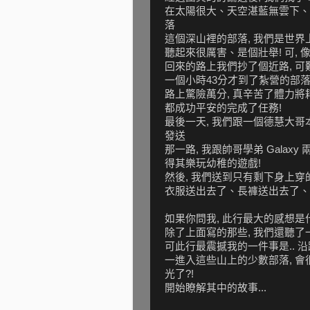
在太陽很大、天空湛藍無雲下、
落
這個深山裡的部落, 我們是世界
聽起來很厲害、是個壯舉! 可,
回來的路上我們抄了個近路, 可
一個小時43分才到了紮營的部
路上驚險萬分, 真辛苦了體力將
都成功平安的完成了任務!
最後一天, 我們跟一個德慧大
發送
那一路, 我跟帥哥學弟 Gala
得其樂玩幼稚的遊戲!
然後, 我們送到只有剩下身上穿
衣服送出去了、長褲送出去了、克
如果你問我, 此行最大的感想是
除了上面寫的那些, 我們還聽
可此行最震撼我的一件事是.. 
一進入這些山上的少數部落, 會
光了?!
開始瞭解其中的故事...