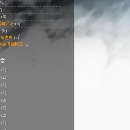
8)
7)
(6)
美麗環台灣
(5)
答
(5)
菜讀書會
(5)
 美麗的非洲映象
(1)
章
8
(1)
7
(1)
6
(1)
5
(1)
3
(2)
2
(7)
1
(2)
0
(1)