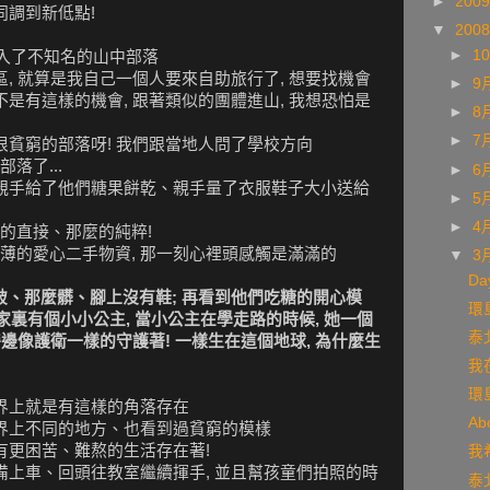
►
200
同調到新低點!
▼
200
►
1
始進入了不知名的山中部落
區, 就算是我自己一個人要來自助旅行了, 想要找機會
►
9
不是有這樣的機會, 跟著類似的團體進山, 我想恐怕是
►
8
►
7
很貧窮的部落呀! 我們跟當地人問了學校方向
落了...
►
6
們親手給了他們糖果餅乾、親手量了衣服鞋子大小送給
►
5
►
4
的直接、那麼的純粹!
薄的愛心二手物資, 那一刻心裡頭感觸是滿滿的
▼
3
Da
破、那麼髒、腳上沒有鞋; 再看到他們吃糖的開心模
環島
, 家裏有個小小公主, 當小公主在學走路的時候, 她一個
泰北
旁邊像護衛一樣的守護著! 一樣生在這個地球, 為什麼生
我
環島
世界上就是有這樣的角落存在
Ab
世界上不同的地方、也看到過貧窮的模樣
有更困苦、難熬的生活存在著!
我希
備上車、回頭往教室繼續揮手, 並且幫孩童們拍照的時
泰