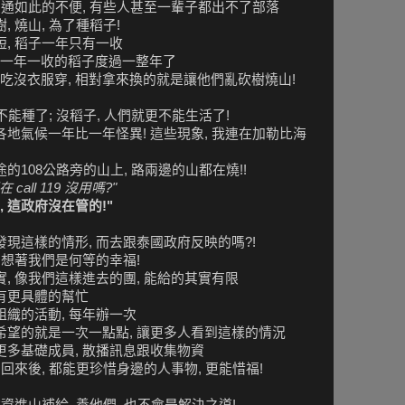
 交通如此的不便, 有些人甚至一輩子都出不了部落
 燒山, 為了種稻子!
短, 稻子一年只有一收
一年一收的稻子度過一整年了
吃沒衣服穿, 相對拿來換的就是讓他們亂砍樹燒山!
子不能種了; 沒稻子, 人們就更不能生活了!
各地氣候一年比一年怪異! 這些現象, 我連在加勒比海
的108公路旁的山上, 路兩邊的山都在燒!!
在 call 119 沒用嗎?"
, 這政府沒在管的!"
發現這樣的情形, 而去跟泰國政府反映的嗎?!
 想著我們是何等的幸福!
實, 像我們這樣進去的團, 能給的其實有限
到有更具體的幫忙
組織的活動, 每年辦一次
希望的就是一次一點點, 讓更多人看到這樣的情況
更多基礎成員, 散播訊息跟收集物資
 回來後, 都能更珍惜身邊的人事物, 更能惜福!
物資進山補給, 養他們, 也不會是解決之道!