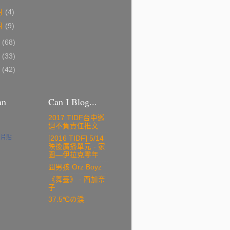
月
(4)
月
(9)
7
(68)
6
(33)
5
(42)
an
Can I Blog...
2017 TIDF台中巡
迴不負責任推文
名片貼
[2016 TIDF] 5/14
映後廣播單元 - 家
園—伊拉克零年
囧男孩 Orz Boyz
《舞臺》 - 西加奈
子
37.5℃の淚