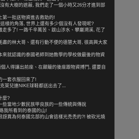
沒有大樹的遮蔽, 我們走了一個小時又26分才進到部
上第一批送物資進去救助的!
 像這樣的角落, 世界上還有多少個沒有人發現呢?
難走多了! 一路千辛萬苦、跋山涉水、攀巖溯溪, 花了
落
耗盡的林大哥、還有行動不便的德慧大哥, 很高興大家
哥本來就認識的泰國老師到她教學的學校做最後的物資
xy 兩個人得讓出前座、在顛簸的後座跟物資搏鬥, 還要自
的一套衣服回來了!
萊兒連NIKE球鞋都送出去了...
什麼?
了一些當地少數民族甲良族的一些傳統與傳說
沿路我所看到的泰國的山!
很訝異為何泰國北部的山會這樣光禿禿的?! 被砍光燒