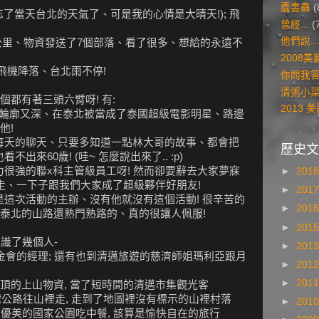
蠹書蟲
(
了當天台北的天氣了、可是我的心情是大晴天!); 飛
曾經...
(
他們說...
了800公里、物資發送了7個部落、看了很多、想給的永遠不
2008
; 飛機降落、台北雨不停!
你問我
清粥小
都有著三頭六臂呀! 有:
2013
了! 輪廓又深、在泰北被當成了泰國超級電影明星、路邊
他!
! 每天的聊天、只要多知道一點林大哥的故事、都會把
歷史文
不出來60歲! (哇~ 怎麼說出來了.. :p)
能力很強的聯x科主管級員工呀! 然而卻要辭去大家夢寐
►
201
走、一下子跟我們大家成了超級夥伴好朋友!
►
201
! 是這次活動的主辦、沒有他就沒有這個活動! 很辛苦的
►
201
泰北的山路還熟門熟路的、真的很讓人佩服!
►
201
認識了幾個人-
►
201
金會的經理; 還有也到清邁旅遊的慈濟師姐瑪利亞跟月
►
201
►
201
頂的上山物資, 當了短時間的清邁市集觀光客
8號公路往山裡走, 走到了地圖裡沒有標示的山裡村落
►
201
風景優美的國家公園吃中餐, 該算是愉快自在的旅行