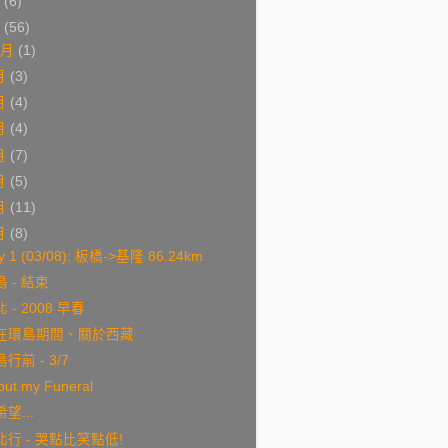
9
(6)
8
(56)
0月
(1)
月
(3)
月
(4)
月
(4)
月
(7)
月
(5)
月
(11)
月
(8)
y 1 (03/08): 板橋->基隆 86.24km
 - 結束
 - 2008 早春
在環島期間、關於西藏
行前 - 3/7
out my Funeral
望...
北行 - 哭點比笑點低!