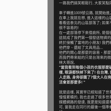
一路我們搞笑輕鬆行, 大家笑點
車子轉進1009號公路, 就開
在車上我就在想, 進入這樣的山
看看這泰北的山區部落了; 如果
很不容易的!
在一處部落停下來借廁所, 是個
這就成了我們第一個發送物資的部
終於接觸了當地的小朋友! 我
他們穿、還給了文具用品...
他們的開心是那麼的容易、那麼
而我們帶來給的只是台灣來的微
林大哥說,
"當我看到每個小孩的衣服那麼
樣, 眼淚都快掉下來了! 在台灣
人走路, 身旁卻圍了7個大人在
活會差那麼多! "
就是這樣, 其實早已經知道了
慢慢累積的, 我也走過了很多
媒體網路的發達, 我更是知道還
可, 當我走在同行的最後一個準