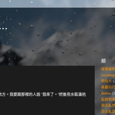
..
類
繪聲繪
uncateg
明信片
(
美麗的
Belize
(
方。我要跟那裡的人說 '我來了。'然後用水裝滿他
狐群狗
胡思亂
胡言亂