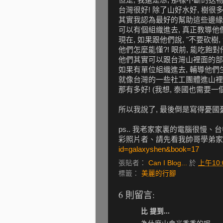
台灣很好! 除了山好水好, 樹很多
其實我認為最好的幫助這些邊緣
可以有個組織進去, 真正教導他
現在, 如果跟他們說, "不要砍樹
他們怎麼能懂?! 眼前, 能吃飽
他們其實可以跟台灣山裡面的部
如果有單位組織進去, 輔導他們
就像台灣的一些社工團體進山裡
那有多好! (我想, 泰國也需要一個
所以我說了, 最後倒是寫得憂國憂
ps.. 我老家家裏的電腦很慢
彩照片者、請先看我帥哥學弟家裏
id=galaxyshen&book=17
張貼者：
Can I Blog...
於
上午10:
標籤：
美麗的行腳
6 則留言:
比 提到...