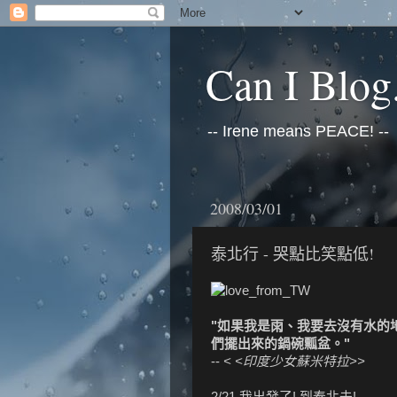
Can I Blog.
-- Irene means PEACE! --
2008/03/01
泰北行 - 哭點比笑點低!
"如果我是雨、我要去沒有水的地
們擺出來的鍋碗瓢盆。"
--
< <印度少女蘇米特拉>>
2/21 我出發了! 到泰北去!