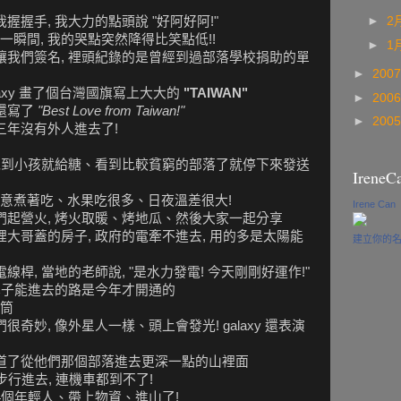
握握手, 我大力的點頭說 "好阿好阿!"
►
2
瞬間, 我的哭點突然降得比笑點低!!
►
1
讓我們簽名, 裡頭紀錄的是曾經到過部落學校捐助的單
►
200
axy 畫了個台灣國旗寫上大大的
"TAIWAN"
►
200
還寫了
"Best Love from Taiwan!"
►
200
三年沒有外人進去了!
 見到小孩就給糖、看到比較貧窮的部落了就停下來發送
IreneC
意煮著吃、水果吃很多、日夜溫差很大!
Irene Can
們起營火, 烤火取暖、烤地瓜、然後大家一起分享
裡大哥蓋的房子, 政府的電牽不進去, 用的多是太陽能
建立你的
線桿, 當地的老師說, "是水力發電! 今天剛剛好運作!"
 車子能進去的路是今年才開通的
筒
奇妙, 像外星人一樣、頭上會發光! galaxy 還表演
知道了從他們那個部落進去更深一點的山裡面
步行進去, 連機車都到不了!
4個年輕人、帶上物資、進山了!