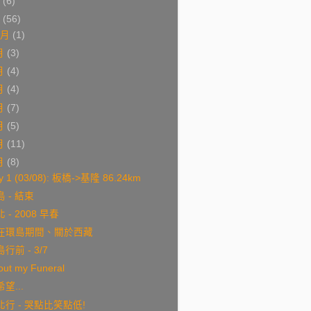
9
(6)
8
(56)
0月
(1)
月
(3)
月
(4)
月
(4)
月
(7)
月
(5)
月
(11)
月
(8)
y 1 (03/08): 板橋->基隆 86.24km
 - 結束
 - 2008 早春
在環島期間、關於西藏
行前 - 3/7
out my Funeral
望...
北行 - 哭點比笑點低!