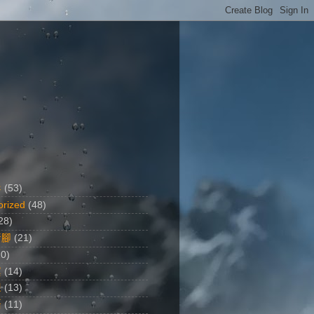
影
(53)
orized
(48)
28)
行腳
(21)
20)
黨
(14)
想
(13)
語
(11)