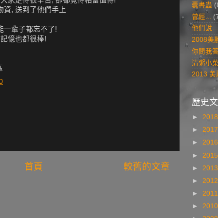
蠹書蟲
(
物資, 送到了他們手上
曾經...
(
他們說...
能一輩子都忘不了!
的記憶也都很棒!
2008
你問我
清粥小
區
2013
0
歷史文
►
201
►
201
►
201
►
201
首頁
較舊的文章
►
201
►
201
►
201
►
201