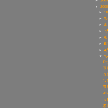
►
200
▼
200
►
1
►
9
►
8
►
7
►
6
►
5
►
4
▼
3
Da
環島
泰北
我
環島
Ab
我希
泰