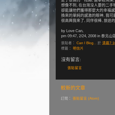
想像不到, 在台灣沒人要的二手
卻能讓他們獲得那麼大的幸福感
換來的單純的感激的眼神, 我可
很高興我來了, 同伴很棒, 旅途
by Love Can,
pm 09:47, 2/24, 2008 in 泰北山
張貼者：
Can I Blog...
於
清晨7:1
標籤：
明信片
沒有留言:
張貼留言
較新的文章
訂閱：
張貼留言 (Atom)