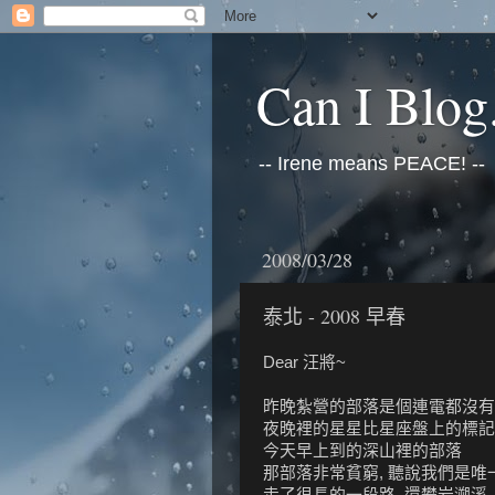
Can I Blog.
-- Irene means PEACE! --
2008/03/28
泰北 - 2008 早春
Dear 汪將~
昨晚紮營的部落是個連電都沒有
夜晚裡的星星比星座盤上的標記
今天早上到的深山裡的部落
那部落非常貧窮, 聽說我們是
走了很長的一段路, 還攀岩溯溪,