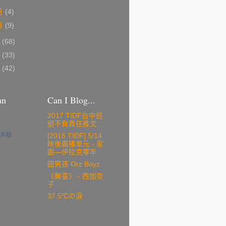
月
(4)
月
(9)
7
(68)
6
(33)
5
(42)
an
Can I Blog...
2017 TIDF台中巡
迴不負責任推文
名片貼
[2016 TIDF] 5/14
映後廣播單元 - 家
園—伊拉克零年
囧男孩 Orz Boyz
《舞臺》 - 西加奈
子
37.5℃の淚