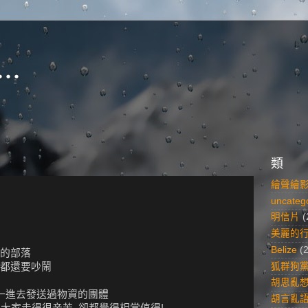
..
類
繪聲繪
uncateg
明信片
(
美麗的
Belize
(
的部落
狐群狗
都還要吵鬧
胡思亂
唯一進去發送過物資的團體
胡言亂
 大家走得很辛苦, 卻都覺得相當值得!