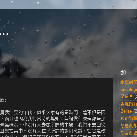
..
類
繪聲繪
uncateg
明信片
(
應:
美麗的
Belize
(
勇猛無畏的年代，似乎大家有的是時間。這不但是因
狐群狗
，而且也因為我們當時的無知，無論做什麼是都是那
毫無概念，也沒有人去想所謂的市場。我們不去回憶
胡思亂
且樂在其中。沒有人在乎所謂的認同意識，管它是政
胡言亂
，而且，我們越是抄襲外來文化，越覺得自己的生命