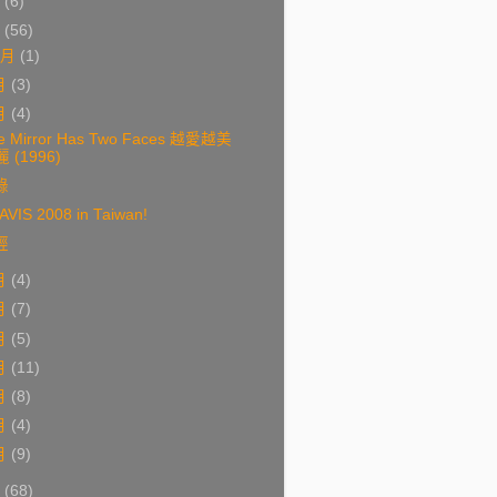
9
(6)
8
(56)
0月
(1)
月
(3)
月
(4)
e Mirror Has Two Faces 越愛越美
麗 (1996)
錄
AVIS 2008 in Taiwan!
經
月
(4)
月
(7)
月
(5)
月
(11)
月
(8)
月
(4)
月
(9)
7
(68)