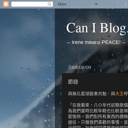
Can I Blog.
-- Irene means PEACE! --
2008/08/09
節錄
與無比星球股東共勉、與
大王
呼
「在我看來，八Ｏ年代初期是個
為我們當時比較年輕也比較苗條
麼愉快。我們對所有東西的價格
過往，只做我們喜歡的事情，並
治認同、社會認同還是世代認同