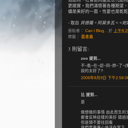
更踏實。我們滿懷著各種期望，
儘是美好的一面，性愛也是乾乾淨淨的
- 取自
貝德羅。阿莫多瓦 < <
張貼者：
Can I Blog...
於
上午8:2
標籤：
蠹書蟲
3 則留言:
zoo 提到...
不~能~在~認~同~妳~了~(
說的太好了!!
2008年8月9日 下午2:58:0
比 提到...
是
做想做的事情 由此而生的
都會反映這樣的美好 錯過
但是頭不要往回看
我們要更專心地活在當下