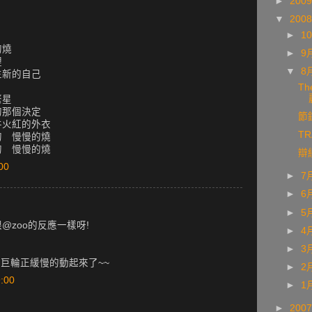
►
200
▼
200
►
1
的燒
►
9
裡
▼
8
生新的自己
Th
繁星
的那個決定
節
件火紅的外衣
TR
的 慢慢的燒
的 慢慢的燒
辯
00
►
7
►
6
►
5
@zoo的反應一樣呀!
►
4
►
3
的巨輪正緩慢的動起來了~~
►
2
:00
►
1
►
200