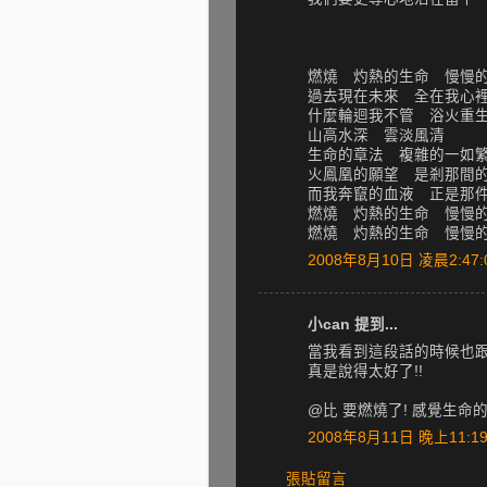
燃燒 灼熱的生命 慢慢
過去現在未來 全在我心
什麼輪迴我不管 浴火重
山高水深 雲淡風清
生命的章法 複雜的一如
火鳳凰的願望 是剎那間
而我奔竄的血液 正是那
燃燒 灼熱的生命 慢慢
燃燒 灼熱的生命 慢慢
2008年8月10日 凌晨2:47:
小can 提到...
當我看到這段話的時候也跟
真是說得太好了!!
@比 要燃燒了! 感覺生命
2008年8月11日 晚上11:19
張貼留言