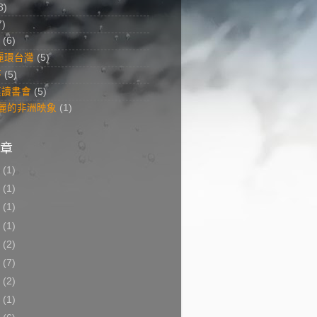
8)
7)
(6)
美麗環台灣
(5)
答
(5)
菜讀書會
(5)
 美麗的非洲映象
(1)
章
8
(1)
7
(1)
6
(1)
5
(1)
3
(2)
2
(7)
1
(2)
0
(1)