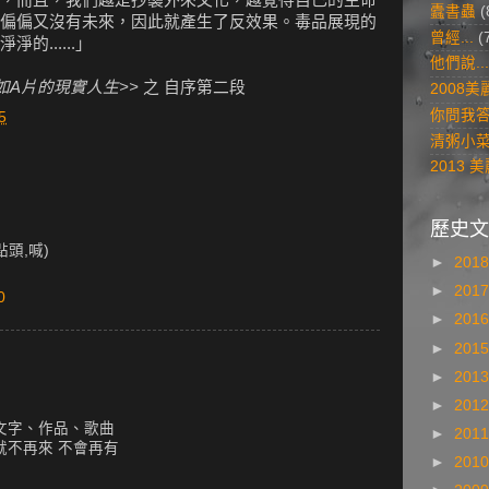
蠹書蟲
(
偏偏又沒有未來，因此就產生了反效果。毒品展現的
曾經...
(
......」
他們說...
宛如A片的現實人生>>
之 自序第二段
2008
你問我
5
清粥小
2013
歷史文
點頭,喊)
►
201
►
201
0
►
201
►
201
►
201
►
201
文字、作品、歌曲
►
201
就不再來 不會再有
►
201