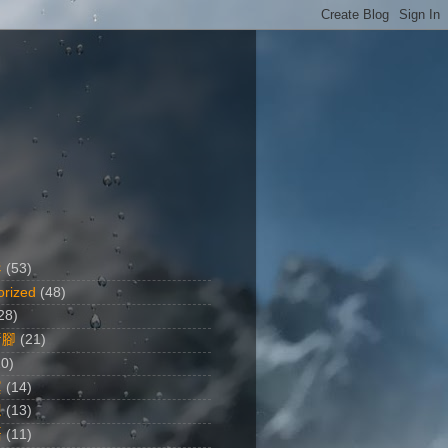
影
(53)
orized
(48)
28)
行腳
(21)
20)
黨
(14)
想
(13)
語
(11)