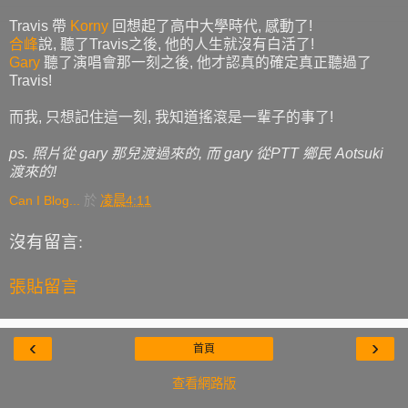
Travis 帶
Korny
回想起了高中大學時代, 感動了!
合峰
說, 聽了Travis之後, 他的人生就沒有白活了!
Gary
聽了演唱會那一刻之後, 他才認真的確定真正聽過了
Travis!
而我, 只想記住這一刻, 我知道搖滾是一輩子的事了!
ps. 照片從 gary 那兒渡過來的, 而 gary 從PTT 鄉民 Aotsuki
渡來的!
Can I Blog...
於
凌晨4:11
沒有留言:
張貼留言
‹
›
首頁
查看網路版